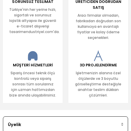
SORUNSUZ TESLİMAT
ÜRETİCİDEN DOĞRUDAN
SATIŞ
Türkiye'nin her yerine hızlı,
sigortalı ve sorunsuz
Aracı firmalar olmadan,
lojistik altyapısı ile güvenli
fabrikadan doğrudan son
e-ticaret alışverişi
kullanıcıya en avantajlı
tasarimendustriyel.com'da.
fiyatlar ve kolay ödeme
seçenekleri.
MÜŞTERİ HİZMETLERİ
3D PROJELENDİRME
Sipariş öncesi teknik ölçü
İşletmenizin alanına özel
kontrolü veya sipariş
ölçülerde ve 3 boyutlu
sonrası tüm sorularınız
görselleştirme desteğiyle
için uzman hattımızdan
anahtar teslim dükkan
bize anında ulaşabilirsiniz.
çözümleri.
Üyelik