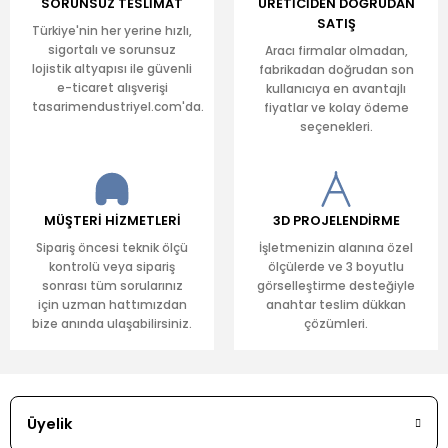
SORUNSUZ TESLİMAT
ÜRETİCİDEN DOĞRUDAN
SATIŞ
Türkiye'nin her yerine hızlı,
sigortalı ve sorunsuz
Aracı firmalar olmadan,
lojistik altyapısı ile güvenli
fabrikadan doğrudan son
e-ticaret alışverişi
kullanıcıya en avantajlı
tasarimendustriyel.com'da.
fiyatlar ve kolay ödeme
seçenekleri.
MÜŞTERİ HİZMETLERİ
3D PROJELENDİRME
Sipariş öncesi teknik ölçü
İşletmenizin alanına özel
kontrolü veya sipariş
ölçülerde ve 3 boyutlu
sonrası tüm sorularınız
görselleştirme desteğiyle
için uzman hattımızdan
anahtar teslim dükkan
bize anında ulaşabilirsiniz.
çözümleri.
Üyelik