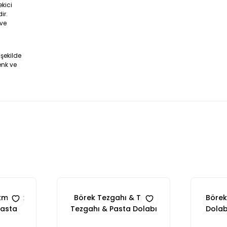
ekici
ir.
 ve
şekilde
enk ve
kmeklik
Börek Tezgahı & Tatlı
Börek
Pasta
Tezgahı & Pasta Dolabı
Dolab
a Dolabı
Seti - Meşe Ahşap Model