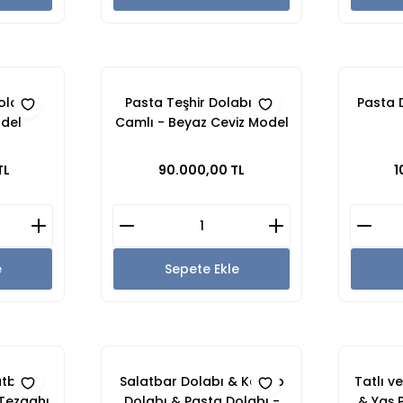
olabı -
Pasta Teşhir Dolabı Düz
Pasta 
odel
Camlı - Beyaz Ceviz Model
TL
90.000,00 TL
1
e
Sepete Ekle
atbar
Salatbar Dolabı & Kebap
Tatlı v
Tezgahı
Dolabı & Pasta Dolabı -
& Yaş 