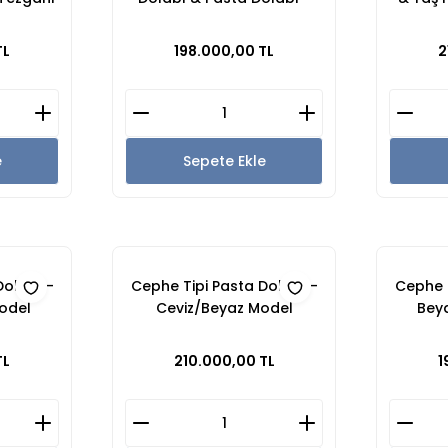
e
Kırmızı Siyah
Bey
TL
198.000,00 TL
2
e
Sepete Ekle
Dolabı -
Cephe Tipi Pasta Dolabı -
Cephe T
Model
Ceviz/Beyaz Model
Bey
TL
210.000,00 TL
1