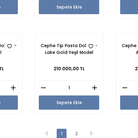
e
Sepete Ekle
Dolabı -
Cephe Tip Pasta Dolabı -
Cephe T
l
Lake Gold Yeşil Model
TL
210.000,00 TL
2
e
Sepete Ekle
1
2