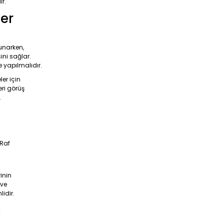
ir.
er
unarken,
ni sağlar.
yapılmalıdır.
er için
eri görüş
.
 Raf
inin
 ve
idir.
ı