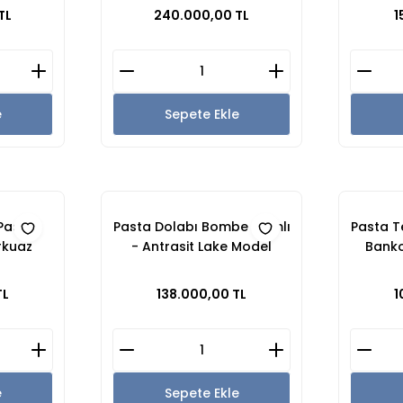
odel
TL
240.000,00 TL
1
e
Sepete Ekle
 Pasta
Pasta Dolabı Bombe Camlı
Pasta T
rkuaz
- Antrasit Lake Model
Banko
l
TL
138.000,00 TL
1
e
Sepete Ekle