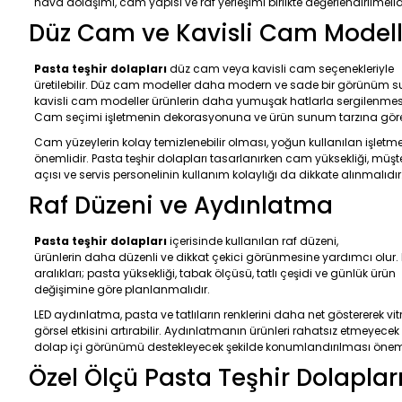
hava dolaşımı, cam yapısı ve raf yerleşimi birlikte değerlendirilmelid
Düz Cam ve Kavisli Cam Modell
Pasta teşhir dolapları
düz cam veya kavisli cam seçenekleriyle
üretilebilir. Düz cam modeller daha modern ve sade bir görünüm s
kavisli cam modeller ürünlerin daha yumuşak hatlarla sergilenmesi
Cam seçimi işletmenin dekorasyonuna ve ürün sunum tarzına göre 
Cam yüzeylerin kolay temizlenebilir olması, yoğun kullanılan işletmel
önemlidir. Pasta teşhir dolapları tasarlanırken cam yüksekliği, müşt
açısı ve servis personelinin kullanım kolaylığı da dikkate alınmalıdır
Raf Düzeni ve Aydınlatma
Pasta teşhir dolapları
içerisinde kullanılan raf düzeni,
ürünlerin daha düzenli ve dikkat çekici görünmesine yardımcı olur.
aralıkları; pasta yüksekliği, tabak ölçüsü, tatlı çeşidi ve günlük ürün
değişimine göre planlanmalıdır.
LED aydınlatma, pasta ve tatlıların renklerini daha net göstererek vitr
görsel etkisini artırabilir. Aydınlatmanın ürünleri rahatsız etmeyecek
dolap içi görünümü destekleyecek şekilde konumlandırılması öneml
Özel Ölçü Pasta Teşhir Dolaplar