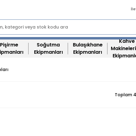
İl
Kahve
Pişirme
Soğutma
Bulaşıkhane
Makineleri
ipmanları
Ekipmanları
Ekipmanları
Ekipmanl
ları
Toplam 4