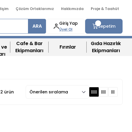
etişim
Çözüm Ortaklarımız
Hakkımızda
Proje & Taahüt
Giriş Yap
ARA
Sepetim
Üyel Ol
Cafe & Bar
Gıda Hazırlık
 ve
Fırınlar
Ekipmanları
Ekipmanları
arı
2 ürün