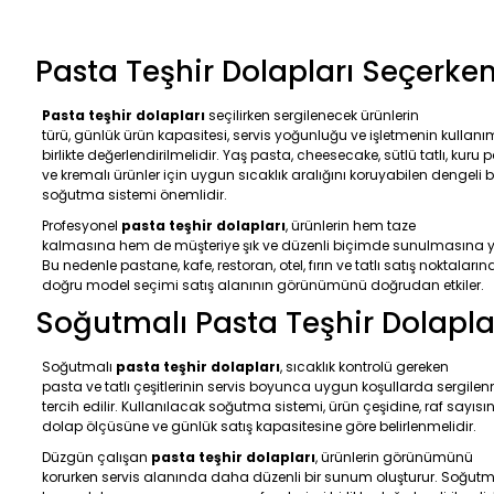
Pasta Teşhir Dolapları Seçerken
Pasta teşhir dolapları
seçilirken sergilenecek ürünlerin
türü, günlük ürün kapasitesi, servis yoğunluğu ve işletmenin kullanı
birlikte değerlendirilmelidir. Yaş pasta, cheesecake, sütlü tatlı, kuru 
ve kremalı ürünler için uygun sıcaklık aralığını koruyabilen dengeli b
soğutma sistemi önemlidir.
Profesyonel
pasta teşhir dolapları
, ürünlerin hem taze
kalmasına hem de müşteriye şık ve düzenli biçimde sunulmasına y
Bu nedenle pastane, kafe, restoran, otel, fırın ve tatlı satış noktaları
doğru model seçimi satış alanının görünümünü doğrudan etkiler.
Soğutmalı Pasta Teşhir Dolapla
Soğutmalı
pasta teşhir dolapları
, sıcaklık kontrolü gereken
pasta ve tatlı çeşitlerinin servis boyunca uygun koşullarda sergilen
tercih edilir. Kullanılacak soğutma sistemi, ürün çeşidine, raf sayısı
dolap ölçüsüne ve günlük satış kapasitesine göre belirlenmelidir.
Düzgün çalışan
pasta teşhir dolapları
, ürünlerin görünümünü
korurken servis alanında daha düzenli bir sunum oluşturur. Soğut