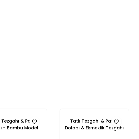
 Tezgahı & Pasta
Tatlı Tezgahı & Pasta
ı - Bambu Model
Dolabı & Ekmeklik Tezgahı
Seti - Meşe Ahşap Model