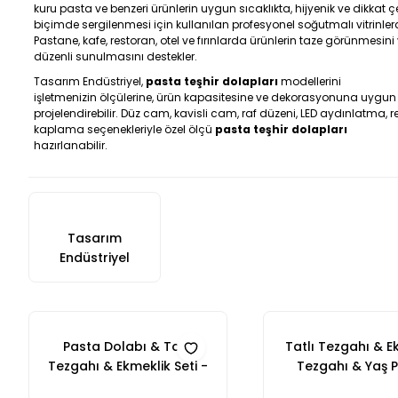
kuru pasta ve benzeri ürünlerin uygun sıcaklıkta, hijyenik ve dikkat ç
biçimde sergilenmesi için kullanılan profesyonel soğutmalı vitrinlerd
Pastane, kafe, restoran, otel ve fırınlarda ürünlerin taze görünmesini
düzenli sunulmasını destekler.
Tasarım Endüstriyel,
pasta teşhir dolapları
modellerini
işletmenizin ölçülerine, ürün kapasitesine ve dekorasyonuna uygun 
projelendirebilir. Düz cam, kavisli cam, raf düzeni, LED aydınlatma, r
kaplama seçenekleriyle özel ölçü
pasta teşhir dolapları
hazırlanabilir.
Tasarım
Endüstriyel
Pasta Dolabı & Tatlı
Tatlı Tezgahı & E
Tezgahı & Ekmeklik Seti -
Tezgahı & Yaş 
Antrasit Meşe Model
Dolabı & Kuru Past