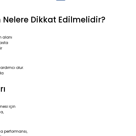
 Nelere Dikkat Edilmelidir?
m alanı
pasta
ir
ardımcı olur.
nda
rı
mesi için
na,
ma performansı,