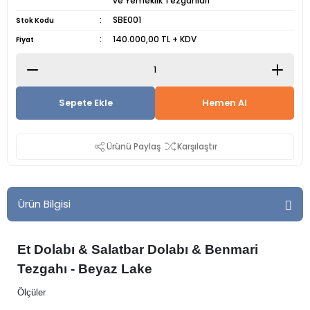
ve Yemeklik Tezgahları
SBE001
Stok Kodu
140.000,00 TL + KDV
Fiyat
Sepete Ekle
Hemen Al
Ürünü Paylaş
Karşılaştır
Ürün Bilgisi
Et Dolabı & Salatbar Dolabı & Benmari
Tezgahı - Beyaz Lake
Ölçüler