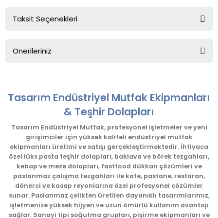
Taksit Seçenekleri
Bu ürüne ilk yorumu siz yapın!
Önerileriniz
Yorum Yaz
Bu ürünün fiyat bilgisi, resim, ürün açıklamalarında ve diğer
konularda yetersiz gördüğünüz noktaları öneri formunu
kullanarak tarafımıza iletebilirsiniz.
Tasarım Endüstriyel Mutfak Ekipmanları
Görüş ve önerileriniz için teşekkür ederiz.
& Teşhir Dolapları
Ürün resmi kalitesiz, bozuk veya görüntülenemiyor.
Tasarım Endüstriyel Mutfak, profesyonel işletmeler ve yeni
girişimciler için yüksek kaliteli endüstriyel mutfak
Ürün açıklamasında eksik bilgiler bulunuyor.
ekipmanları üretimi ve satışı gerçekleştirmektedir. İhtiyaca
Ürün bilgilerinde hatalar bulunuyor.
özel lüks pasta teşhir dolapları, baklava ve börek tezgahları,
kebap ve meze dolapları, fastfood dükkan çözümleri ve
Ürün fiyatı diğer sitelerden daha pahalı.
paslanmaz çalışma tezgahları ile kafe, pastane, restoran,
Bu ürüne benzer farklı alternatifler olmalı.
dönerci ve kasap reyonlarına özel profesyonel çözümler
sunar. Paslanmaz çelikten üretilen dayanıklı tasarımlarımız,
işletmenize yüksek hijyen ve uzun ömürlü kullanım avantajı
sağlar. Sanayi tipi soğutma grupları, pişirme ekipmanları ve