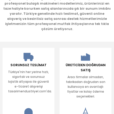
profesyonel bulaşık makineleri modellerimiz, ürünlerinizi en
taze haliyle korurken satış alanlarınızda şık bir sunum imkânı
yaratır. Türkiye genelinde hızlı teslimat, güvenli online
Gönder
alışveriş ve kesintisiz satış sonrası destek hizmetlerimizle
işletmenizin tüm profesyonel mutfak ihtiyaçlarına tek tıkla
çözüm üretiyoruz.
SORUNSUZ TESLİMAT
ÜRETİCİDEN DOĞRUDAN
SATIŞ
Türkiye'nin her yerine hızlı,
sigortalı ve sorunsuz
Aracı firmalar olmadan,
lojistik altyapısı ile güvenli
fabrikadan doğrudan son
e-ticaret alışverişi
kullanıcıya en avantajlı
tasarimendustriyel.com'da.
fiyatlar ve kolay ödeme
seçenekleri.