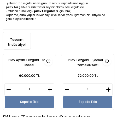
İşletmenizin ölçülerine ve günlük servis kapasitesine uygun
pilav tezgahları
sabit veya seyyar olarak özel ölçülerde
üretilebilir. Özel ölçü
pilav tezgahları
için renk,
kaplama, cam yapısı, küvet sayısı ve servis yönü işletmenizin ihtiyacına
göre projelendirilebilir.
Tasarım
Endüstriyel
Pilav Ayran Tezgahı - Siyah
Pilav Tezgahı - Çorbalık -
Model
Yemeklik Seti
60.000,00 TL
72.000,00 TL
Sepete Ekle
Sepete Ekle