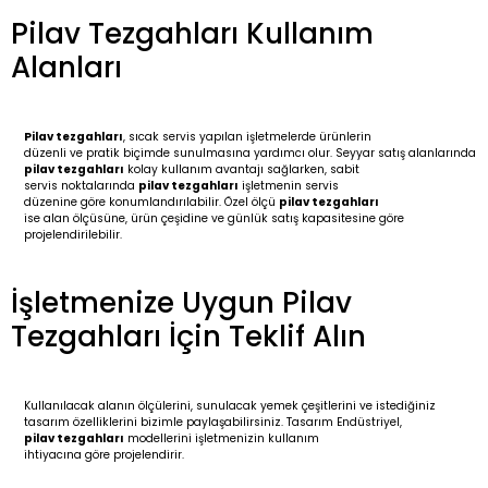
Pilav Tezgahları Kullanım
Alanları
Pilav tezgahları
, sıcak servis yapılan işletmelerde ürünlerin
düzenli ve pratik biçimde sunulmasına yardımcı olur. Seyyar satış alanlarında
pilav tezgahları
kolay kullanım avantajı sağlarken, sabit
servis noktalarında
pilav tezgahları
işletmenin servis
düzenine göre konumlandırılabilir. Özel ölçü
pilav tezgahları
ise alan ölçüsüne, ürün çeşidine ve günlük satış kapasitesine göre
projelendirilebilir.
İşletmenize Uygun Pilav
Tezgahları İçin Teklif Alın
Kullanılacak alanın ölçülerini, sunulacak yemek çeşitlerini ve istediğiniz
tasarım özelliklerini bizimle paylaşabilirsiniz. Tasarım Endüstriyel,
pilav tezgahları
modellerini işletmenizin kullanım
ihtiyacına göre projelendirir.