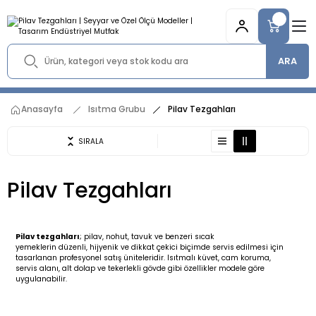
ARA
Anasayfa
Isıtma Grubu
Pilav Tezgahları
SIRALA
Pilav Tezgahları
Pilav tezgahları
; pilav, nohut, tavuk ve benzeri sıcak
yemeklerin düzenli, hijyenik ve dikkat çekici biçimde servis edilmesi için
tasarlanan profesyonel satış üniteleridir. Isıtmalı küvet, cam koruma,
servis alanı, alt dolap ve tekerlekli gövde gibi özellikler modele göre
uygulanabilir.