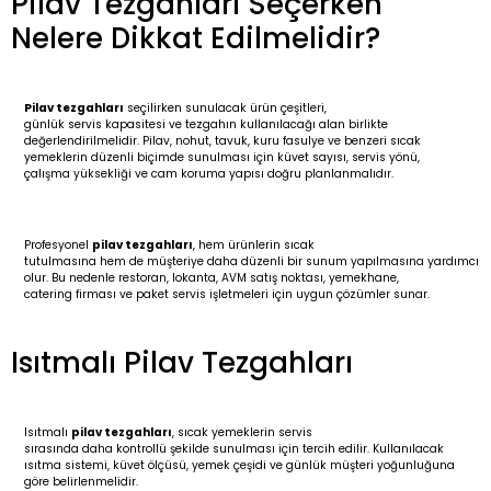
Pilav Tezgahları Seçerken
Nelere Dikkat Edilmelidir?
Pilav tezgahları
seçilirken sunulacak ürün çeşitleri,
günlük servis kapasitesi ve tezgahın kullanılacağı alan birlikte
değerlendirilmelidir. Pilav, nohut, tavuk, kuru fasulye ve benzeri sıcak
yemeklerin düzenli biçimde sunulması için küvet sayısı, servis yönü,
çalışma yüksekliği ve cam koruma yapısı doğru planlanmalıdır.
Profesyonel
pilav tezgahları
, hem ürünlerin sıcak
tutulmasına hem de müşteriye daha düzenli bir sunum yapılmasına yardımcı
olur. Bu nedenle restoran, lokanta, AVM satış noktası, yemekhane,
catering firması ve paket servis işletmeleri için uygun çözümler sunar.
Isıtmalı Pilav Tezgahları
Isıtmalı
pilav tezgahları
, sıcak yemeklerin servis
sırasında daha kontrollü şekilde sunulması için tercih edilir. Kullanılacak
ısıtma sistemi, küvet ölçüsü, yemek çeşidi ve günlük müşteri yoğunluğuna
göre belirlenmelidir.