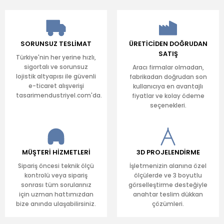
SORUNSUZ TESLİMAT
ÜRETİCİDEN DOĞRUDAN
SATIŞ
Türkiye'nin her yerine hızlı,
sigortalı ve sorunsuz
Aracı firmalar olmadan,
lojistik altyapısı ile güvenli
fabrikadan doğrudan son
e-ticaret alışverişi
kullanıcıya en avantajlı
tasarimendustriyel.com'da.
fiyatlar ve kolay ödeme
seçenekleri.
MÜŞTERİ HİZMETLERİ
3D PROJELENDİRME
Sipariş öncesi teknik ölçü
İşletmenizin alanına özel
kontrolü veya sipariş
ölçülerde ve 3 boyutlu
sonrası tüm sorularınız
görselleştirme desteğiyle
için uzman hattımızdan
anahtar teslim dükkan
bize anında ulaşabilirsiniz.
çözümleri.