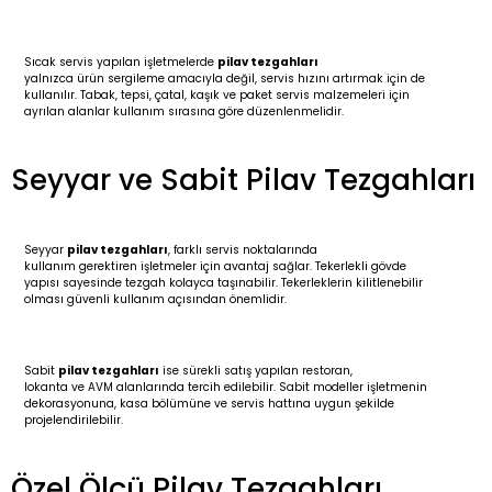
Sıcak servis yapılan işletmelerde
pilav tezgahları
yalnızca ürün sergileme amacıyla değil, servis hızını artırmak için de
kullanılır. Tabak, tepsi, çatal, kaşık ve paket servis malzemeleri için
ayrılan alanlar kullanım sırasına göre düzenlenmelidir.
Seyyar ve Sabit Pilav Tezgahları
Seyyar
pilav tezgahları
, farklı servis noktalarında
kullanım gerektiren işletmeler için avantaj sağlar. Tekerlekli gövde
yapısı sayesinde tezgah kolayca taşınabilir. Tekerleklerin kilitlenebilir
olması güvenli kullanım açısından önemlidir.
Sabit
pilav tezgahları
ise sürekli satış yapılan restoran,
lokanta ve AVM alanlarında tercih edilebilir. Sabit modeller işletmenin
dekorasyonuna, kasa bölümüne ve servis hattına uygun şekilde
projelendirilebilir.
Özel Ölçü Pilav Tezgahları