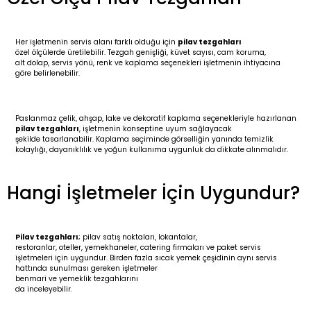
Her işletmenin servis alanı farklı olduğu için
pilav tezgahları
özel ölçülerde üretilebilir. Tezgah genişliği, küvet sayısı, cam koruma,
alt dolap, servis yönü, renk ve kaplama seçenekleri işletmenin ihtiyacına
göre belirlenebilir.
Paslanmaz çelik, ahşap, lake ve dekoratif kaplama seçenekleriyle hazırlanan
pilav tezgahları
, işletmenin konseptine uyum sağlayacak
şekilde tasarlanabilir. Kaplama seçiminde görselliğin yanında temizlik
kolaylığı, dayanıklılık ve yoğun kullanıma uygunluk da dikkate alınmalıdır.
Hangi İşletmeler İçin Uygundur?
Pilav tezgahları
; pilav satış noktaları, lokantalar,
restoranlar, oteller, yemekhaneler, catering firmaları ve paket servis
işletmeleri için uygundur. Birden fazla sıcak yemek çeşidinin aynı servis
hattında sunulması gereken işletmeler
benmari ve yemeklik tezgahlarını
da inceleyebilir.