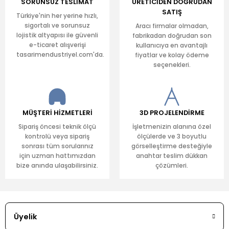
SORUNSUZ TESLİMAT
ÜRETİCİDEN DOĞRUDAN
SATIŞ
Türkiye'nin her yerine hızlı,
sigortalı ve sorunsuz
Aracı firmalar olmadan,
lojistik altyapısı ile güvenli
fabrikadan doğrudan son
e-ticaret alışverişi
kullanıcıya en avantajlı
tasarimendustriyel.com'da.
fiyatlar ve kolay ödeme
seçenekleri.
MÜŞTERİ HİZMETLERİ
3D PROJELENDİRME
Sipariş öncesi teknik ölçü
İşletmenizin alanına özel
kontrolü veya sipariş
ölçülerde ve 3 boyutlu
sonrası tüm sorularınız
görselleştirme desteğiyle
için uzman hattımızdan
anahtar teslim dükkan
bize anında ulaşabilirsiniz.
çözümleri.
Üyelik