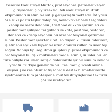
Ürün resmi kalitesiz, bozuk veya görüntülenemiyor.
Tasarım Endüstriyel Mutfak, profesyonel işletmeler ve yeni
girişimciler için yüksek kaliteli endüstriyel mutfak
Ürün açıklamasında eksik bilgiler bulunuyor.
ekipmanları üretimi ve satışı gerçekleştirmektedir. İhtiyaca
Ürün bilgilerinde hatalar bulunuyor.
özel lüks pasta teşhir dolapları, baklava ve börek tezgahları,
kebap ve meze dolapları, fastfood dükkan çözümleri ve
Ürün fiyatı diğer sitelerden daha pahalı.
paslanmaz çalışma tezgahları ile kafe, pastane, restoran,
Bu ürüne benzer farklı alternatifler olmalı.
dönerci ve kasap reyonlarına özel profesyonel çözümler
sunar. Paslanmaz çelikten üretilen dayanıklı tasarımlarımız,
işletmenize yüksek hijyen ve uzun ömürlü kullanım avantajı
sağlar. Sanayi tipi soğutma grupları, pişirme ekipmanları ve
profesyonel bulaşık makineleri modellerimiz, ürünlerinizi en
taze haliyle korurken satış alanlarınızda şık bir sunum imkânı
yaratır. Türkiye genelinde hızlı teslimat, güvenli online
Gönder
alışveriş ve kesintisiz satış sonrası destek hizmetlerimizle
işletmenizin tüm profesyonel mutfak ihtiyaçlarına tek tıkla
çözüm üretiyoruz.