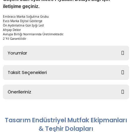
iletişime geçiniz.
Embraco Marka Soğutma Grubu
Evco Marka Dijital Gösterge
Ön Aydınlatma Gün Işığı Led
Ahşap Dekor
Avrupa Birliği Normlarında Üretilmektedir.
2 Yıl Garantilidir
Yorumlar
Taksit Seçenekleri
Bu ürüne ilk yorumu siz yapın!
Önerileriniz
Yorum Yaz
Bu ürünün fiyat bilgisi, resim, ürün açıklamalarında ve diğer
konularda yetersiz gördüğünüz noktaları öneri formunu
kullanarak tarafımıza iletebilirsiniz.
Tasarım Endüstriyel Mutfak Ekipmanları
Görüş ve önerileriniz için teşekkür ederiz.
& Teşhir Dolapları