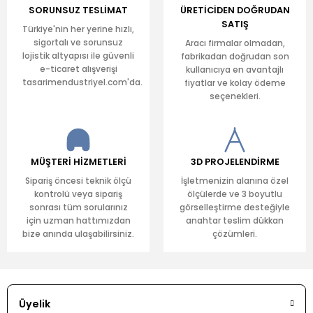
SORUNSUZ TESLİMAT
ÜRETİCİDEN DOĞRUDAN
SATIŞ
Türkiye'nin her yerine hızlı,
sigortalı ve sorunsuz
Aracı firmalar olmadan,
lojistik altyapısı ile güvenli
fabrikadan doğrudan son
e-ticaret alışverişi
kullanıcıya en avantajlı
tasarimendustriyel.com'da.
fiyatlar ve kolay ödeme
seçenekleri.
MÜŞTERİ HİZMETLERİ
3D PROJELENDİRME
Sipariş öncesi teknik ölçü
İşletmenizin alanına özel
kontrolü veya sipariş
ölçülerde ve 3 boyutlu
sonrası tüm sorularınız
görselleştirme desteğiyle
için uzman hattımızdan
anahtar teslim dükkan
bize anında ulaşabilirsiniz.
çözümleri.
Üyelik