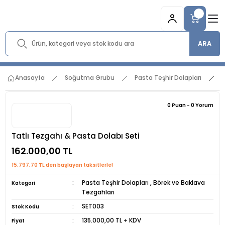
ARA
Anasayfa
Soğutma Grubu
Pasta Teşhir Dolapları
T
0 Puan - 0 Yorum
Tatlı Tezgahı & Pasta Dolabı Seti
162.000,00 TL
15.797,70 TL den başlayan taksitlerle!
Pasta Teşhir Dolapları
,
Börek ve Baklava
Kategori
Tezgahları
SET003
Stok Kodu
135.000,00 TL + KDV
Fiyat