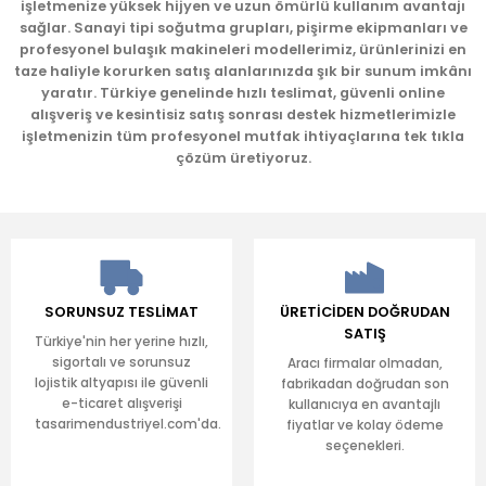
işletmenize yüksek hijyen ve uzun ömürlü kullanım avantajı
sağlar. Sanayi tipi soğutma grupları, pişirme ekipmanları ve
profesyonel bulaşık makineleri modellerimiz, ürünlerinizi en
taze haliyle korurken satış alanlarınızda şık bir sunum imkânı
yaratır. Türkiye genelinde hızlı teslimat, güvenli online
alışveriş ve kesintisiz satış sonrası destek hizmetlerimizle
işletmenizin tüm profesyonel mutfak ihtiyaçlarına tek tıkla
çözüm üretiyoruz.
SORUNSUZ TESLİMAT
ÜRETİCİDEN DOĞRUDAN
SATIŞ
Türkiye'nin her yerine hızlı,
sigortalı ve sorunsuz
Aracı firmalar olmadan,
lojistik altyapısı ile güvenli
fabrikadan doğrudan son
e-ticaret alışverişi
kullanıcıya en avantajlı
tasarimendustriyel.com'da.
fiyatlar ve kolay ödeme
seçenekleri.