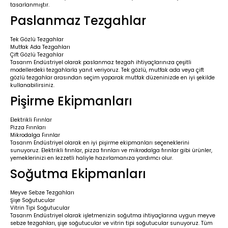
tasarlanmıştır.
Paslanmaz Tezgahlar
Tek Gözlü Tezgahlar
Mutfak Ada Tezgahları
Çift Gözlü Tezgahlar
Tasarım Endüstriyel olarak paslanmaz tezgah ihtiyaçlarınıza çeşitli
modellerdeki tezgahlarla yanıt veriyoruz. Tek gözlü, mutfak ada veya çift
gözlü tezgahlar arasından seçim yaparak mutfak düzeninizde en iyi şekilde
kullanabilirsiniz.
Pişirme Ekipmanları
Elektrikli Fırınlar
Pizza Fırınları
Mikrodalga Fırınlar
Tasarım Endüstriyel olarak en iyi pişirme ekipmanları seçeneklerini
sunuyoruz. Elektrikli fırınlar, pizza fırınları ve mikrodalga fırınlar gibi ürünler,
yemeklerinizi en lezzetli haliyle hazırlamanıza yardımcı olur.
Soğutma Ekipmanları
Meyve Sebze Tezgahları
Şişe Soğutucular
Vitrin Tipi Soğutucular
Tasarım Endüstriyel olarak işletmenizin soğutma ihtiyaçlarına uygun meyve
sebze tezgahları, şişe soğutucular ve vitrin tipi soğutucular sunuyoruz. Tüm