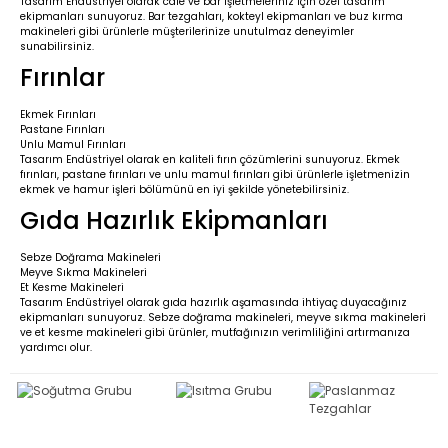
Tasarım Endüstriyel olarak cafe ve bar işletmeleriniz için özel tasarım
ekipmanları sunuyoruz. Bar tezgahları, kokteyl ekipmanları ve buz kırma
makineleri gibi ürünlerle müşterilerinize unutulmaz deneyimler
sunabilirsiniz.
Fırınlar
Ekmek Fırınları
Pastane Fırınları
Unlu Mamul Fırınları
Tasarım Endüstriyel olarak en kaliteli fırın çözümlerini sunuyoruz. Ekmek
fırınları, pastane fırınları ve unlu mamul fırınları gibi ürünlerle işletmenizin
ekmek ve hamur işleri bölümünü en iyi şekilde yönetebilirsiniz.
Gıda Hazırlık Ekipmanları
Sebze Doğrama Makineleri
Meyve Sıkma Makineleri
Et Kesme Makineleri
Tasarım Endüstriyel olarak gıda hazırlık aşamasında ihtiyaç duyacağınız
ekipmanları sunuyoruz. Sebze doğrama makineleri, meyve sıkma makineleri
ve et kesme makineleri gibi ürünler, mutfağınızın verimliliğini artırmanıza
yardımcı olur.