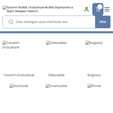
ARA
Tasarım Endüstriyel
Öztiryakiler
Boğaziçi