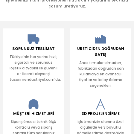
işletmenizin tüm profesyonel mutfak ihtiyaçlarına tek tıkla
çözüm üretiyoruz.
SORUNSUZ TESLİMAT
ÜRETİCİDEN DOĞRUDAN
SATIŞ
Türkiye'nin her yerine hızlı,
sigortalı ve sorunsuz
Aracı firmalar olmadan,
lojistik altyapısı ile güvenli
fabrikadan doğrudan son
e-ticaret alışverişi
kullanıcıya en avantajlı
tasarimendustriyel.com'da.
fiyatlar ve kolay ödeme
seçenekleri.
MÜŞTERİ HİZMETLERİ
3D PROJELENDİRME
Sipariş öncesi teknik ölçü
İşletmenizin alanına özel
kontrolü veya sipariş
ölçülerde ve 3 boyutlu
sonrası tüm sorularınız
görselleştirme desteğiyle