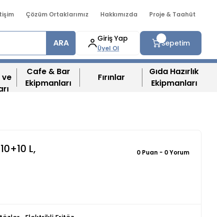
etişim
Çözüm Ortaklarımız
Hakkımızda
Proje & Taahüt
Giriş Yap
ARA
Sepetim
Üyel Ol
Cafe & Bar
Gıda Hazırlık
 ve
Fırınlar
Ekipmanları
Ekipmanları
arı
 10+10 L,
0 Puan - 0 Yorum