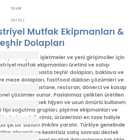
Bu
18 kW
ürün
Bu
fiyat
ürün
10+10 L
bilgis
ilk
resim
triyel Mutfak Ekipmanları &
yoru
ürün
siz
eşhir Dolapları
açık
yapın
ve
diğe
, profesyonel işletmeler ve yeni girişimciler için
konu
Yo
yeter
striyel mutfak ekipmanları üretimi ve satışı
görd
iyaca özel lüks pasta teşhir dolapları, baklava ve
nokta
ve meze dolapları, fastfood dükkan çözümleri ve
öneri
arı ile kafe, pastane, restoran, dönerci ve kasap
form
kulla
onel çözümler sunar. Paslanmaz çelikten üretilen
taraf
 işletmenize yüksek hijyen ve uzun ömürlü kullanım
ileteb
i tipi soğutma grupları, pişirme ekipmanları ve
Görü
neleri modellerimiz, ürünlerinizi en taze haliyle
ve
öneri
da şık bir sunum imkânı yaratır. Türkiye genelinde
için
online alışveriş ve kesintisiz satış sonrası destek
teşe
zin tüm profesyonel mutfak ihtiyaçlarına tek tıkla