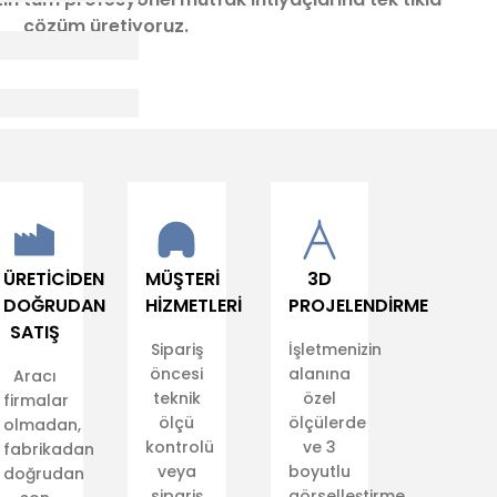
ederi
çözüm üretiyoruz.
Ü
k
v
g
Ü
a
e
b
Ü
b
ÜRETİCİDEN
MÜŞTERİ
3D
h
b
DOĞRUDAN
HİZMETLERİ
PROJELENDİRME
SATIŞ
Ü
Sipariş
İşletmenizin
f
d
öncesi
alanına
Aracı
s
teknik
özel
firmalar
d
ölçü
ölçülerde
olmadan,
p
kontrolü
ve 3
fabrikadan
B
veya
boyutlu
doğrudan
b
sipariş
görselleştirme