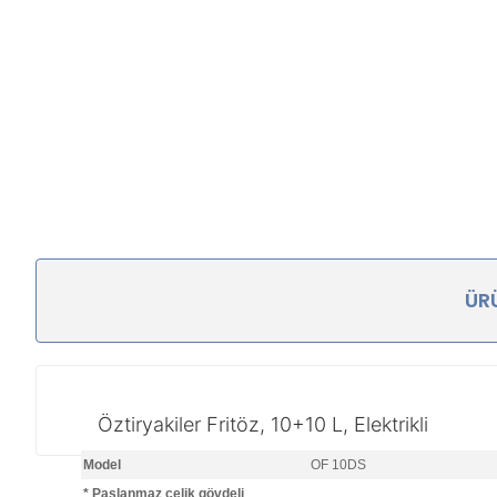
ÜRÜ
Öztiryakiler Fritöz, 10+10 L, Elektrikli
Model
OF 10DS
* Paslanmaz çelik gövdeli