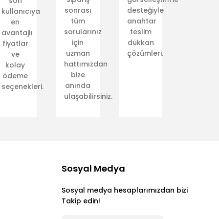
son
f
sonrası
desteğiyle
kullanıcıya
a
o
tüm
anahtar
en
sorularınız
teslim
avantajlı
için
dükkan
fiyatlar
uzman
çözümleri.
ve
hattımızdan
kolay
bize
ödeme
el.com'da.
anında
seçenekleri.
ulaşabilirsiniz.
Sosyal Medya
Sosyal medya hesaplarımızdan bizi
Takip edin!