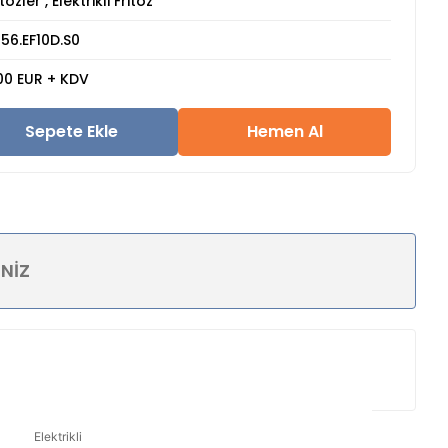
itözler
,
Elektrikli Fritöz
56.EF10D.S0
00 EUR + KDV
Sepete Ekle
Hemen Al
INIZ
Elektrikli