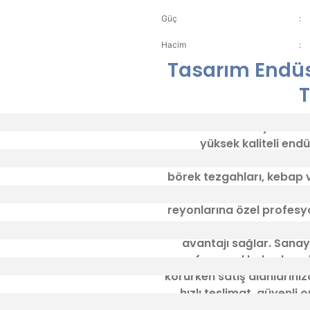
Güç
:
Hacim
:
Tasarım Endüs
T
Tasarım Endüstriyel Mutfak
yüksek kaliteli endü
gerçekleştirmektedir. İht
börek tezgahları, kebap 
paslanmaz çalışma tezgahl
reyonlarına özel profesy
dayanıklı tasarımlarımız,
avantajı sağlar. Sanay
profesyonel bulaşık maki
korurken satış alanlarınız
hızlı teslimat, güvenli 
hizmetlerimizle işletmeni