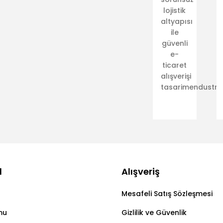
lojistik
altyapısı
ile
güvenli
e-
ticaret
alışverişi
tasarimendustriy
l
Alışveriş
Mesafeli Satış Sözleşmesi
mu
Gizlilik ve Güvenlik