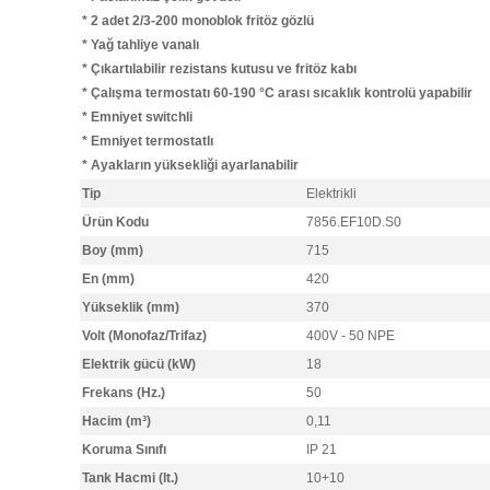
* 2 adet 2/3-200 monoblok fritöz gözlü
* Yağ tahliye vanalı
* Çıkartılabilir rezistans kutusu ve fritöz kabı
* Çalışma termostatı 60-190 °C arası sıcaklık kontrolü yapabilir
* Emniyet switchli
* Emniyet termostatlı
* Ayakların yüksekliği ayarlanabilir
Tip
Elektrikli
Ürün Kodu
7856.EF10D.S0
Boy (mm)
715
En (mm)
420
Yükseklik (mm)
370
Volt (Monofaz/Trifaz)
400V - 50 NPE
Elektrik gücü (kW)
18
Frekans (Hz.)
50
Hacim (m³)
0,11
Koruma Sınıfı
IP 21
Tank Hacmi (lt.)
10+10