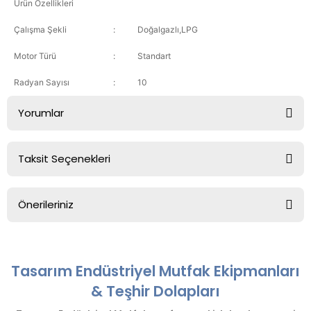
Ürün Özellikleri
Çalışma Şekli
:
Doğalgazlı,LPG
Motor Türü
:
Standart
Radyan Sayısı
:
10
Yorumlar
Taksit Seçenekleri
Bu ürüne ilk yorumu siz yapın!
Önerileriniz
Yorum Yaz
Bu ürünün fiyat bilgisi, resim, ürün açıklamalarında ve diğer
konularda yetersiz gördüğünüz noktaları öneri formunu
kullanarak tarafımıza iletebilirsiniz.
Tasarım Endüstriyel Mutfak Ekipmanları
Görüş ve önerileriniz için teşekkür ederiz.
& Teşhir Dolapları