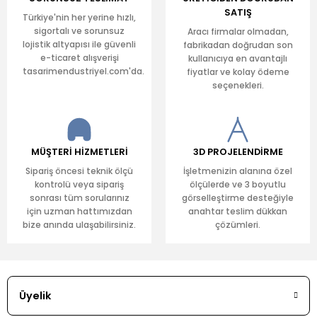
SATIŞ
Türkiye'nin her yerine hızlı,
sigortalı ve sorunsuz
Aracı firmalar olmadan,
lojistik altyapısı ile güvenli
fabrikadan doğrudan son
e-ticaret alışverişi
kullanıcıya en avantajlı
tasarimendustriyel.com'da.
fiyatlar ve kolay ödeme
seçenekleri.
MÜŞTERİ HİZMETLERİ
3D PROJELENDİRME
Sipariş öncesi teknik ölçü
İşletmenizin alanına özel
kontrolü veya sipariş
ölçülerde ve 3 boyutlu
sonrası tüm sorularınız
görselleştirme desteğiyle
için uzman hattımızdan
anahtar teslim dükkan
bize anında ulaşabilirsiniz.
çözümleri.
Üyelik