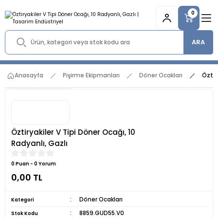
0
ARA
Anasayfa
Pişirme Ekipmanları
Döner Ocakları
Öztir
Öztiryakiler V Tipi Döner Ocağı, 10
Radyanlı, Gazlı
0 Puan - 0 Yorum
0,00 TL
Döner Ocakları
Kategori
8859.GUD55.V0
Stok Kodu