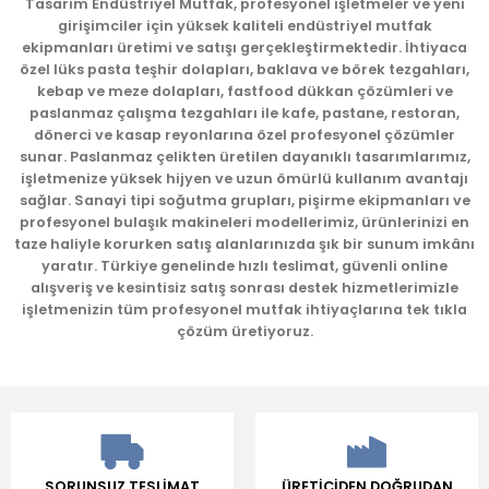
Ürün resmi kalitesiz, bozuk veya görüntülenemiyor.
Tasarım Endüstriyel Mutfak, profesyonel işletmeler ve yeni
girişimciler için yüksek kaliteli endüstriyel mutfak
Ürün açıklamasında eksik bilgiler bulunuyor.
ekipmanları üretimi ve satışı gerçekleştirmektedir. İhtiyaca
Ürün bilgilerinde hatalar bulunuyor.
özel lüks pasta teşhir dolapları, baklava ve börek tezgahları,
kebap ve meze dolapları, fastfood dükkan çözümleri ve
Ürün fiyatı diğer sitelerden daha pahalı.
paslanmaz çalışma tezgahları ile kafe, pastane, restoran,
Bu ürüne benzer farklı alternatifler olmalı.
dönerci ve kasap reyonlarına özel profesyonel çözümler
sunar. Paslanmaz çelikten üretilen dayanıklı tasarımlarımız,
işletmenize yüksek hijyen ve uzun ömürlü kullanım avantajı
sağlar. Sanayi tipi soğutma grupları, pişirme ekipmanları ve
profesyonel bulaşık makineleri modellerimiz, ürünlerinizi en
taze haliyle korurken satış alanlarınızda şık bir sunum imkânı
yaratır. Türkiye genelinde hızlı teslimat, güvenli online
Gönder
alışveriş ve kesintisiz satış sonrası destek hizmetlerimizle
işletmenizin tüm profesyonel mutfak ihtiyaçlarına tek tıkla
çözüm üretiyoruz.
SORUNSUZ TESLİMAT
ÜRETİCİDEN DOĞRUDAN