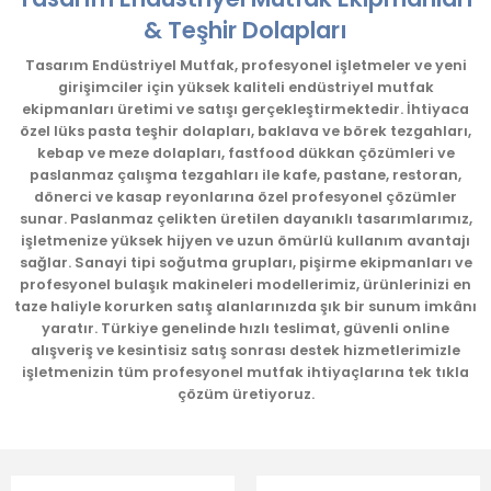
Görüş ve önerileriniz için teşekkür ederiz.
& Teşhir Dolapları
Ürün resmi kalitesiz, bozuk veya görüntülenemiyor.
Tasarım Endüstriyel Mutfak, profesyonel işletmeler ve yeni
girişimciler için yüksek kaliteli endüstriyel mutfak
Ürün açıklamasında eksik bilgiler bulunuyor.
ekipmanları üretimi ve satışı gerçekleştirmektedir. İhtiyaca
Ürün bilgilerinde hatalar bulunuyor.
özel lüks pasta teşhir dolapları, baklava ve börek tezgahları,
kebap ve meze dolapları, fastfood dükkan çözümleri ve
Ürün fiyatı diğer sitelerden daha pahalı.
paslanmaz çalışma tezgahları ile kafe, pastane, restoran,
Bu ürüne benzer farklı alternatifler olmalı.
dönerci ve kasap reyonlarına özel profesyonel çözümler
sunar. Paslanmaz çelikten üretilen dayanıklı tasarımlarımız,
işletmenize yüksek hijyen ve uzun ömürlü kullanım avantajı
sağlar. Sanayi tipi soğutma grupları, pişirme ekipmanları ve
profesyonel bulaşık makineleri modellerimiz, ürünlerinizi en
taze haliyle korurken satış alanlarınızda şık bir sunum imkânı
yaratır. Türkiye genelinde hızlı teslimat, güvenli online
Gönder
alışveriş ve kesintisiz satış sonrası destek hizmetlerimizle
işletmenizin tüm profesyonel mutfak ihtiyaçlarına tek tıkla
çözüm üretiyoruz.