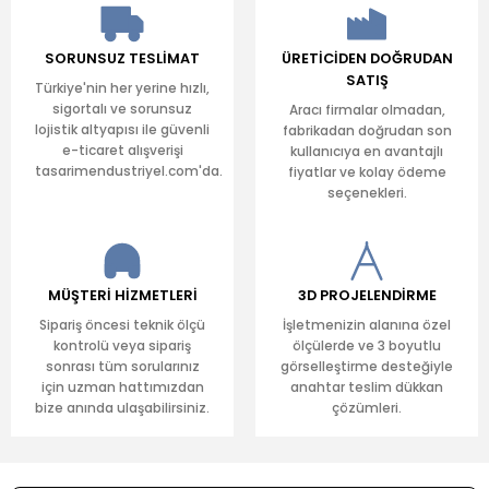
SORUNSUZ TESLİMAT
ÜRETİCİDEN DOĞRUDAN
SATIŞ
Türkiye'nin her yerine hızlı,
sigortalı ve sorunsuz
Aracı firmalar olmadan,
lojistik altyapısı ile güvenli
fabrikadan doğrudan son
e-ticaret alışverişi
kullanıcıya en avantajlı
tasarimendustriyel.com'da.
fiyatlar ve kolay ödeme
seçenekleri.
MÜŞTERİ HİZMETLERİ
3D PROJELENDİRME
Sipariş öncesi teknik ölçü
İşletmenizin alanına özel
kontrolü veya sipariş
ölçülerde ve 3 boyutlu
sonrası tüm sorularınız
görselleştirme desteğiyle
için uzman hattımızdan
anahtar teslim dükkan
bize anında ulaşabilirsiniz.
çözümleri.