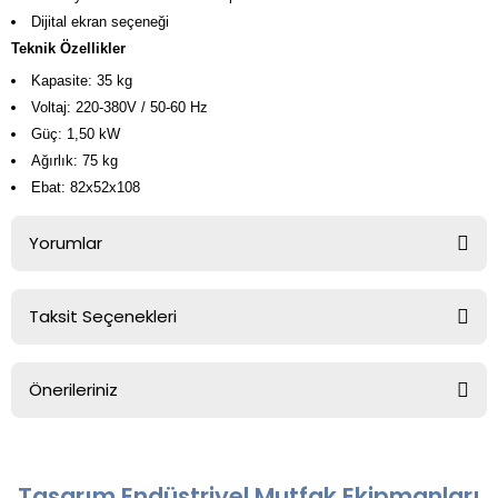
Dijital ekran seçeneği
Teknik Özellikler
Kapasite: 35 kg
Voltaj: 220-380V / 50-60 Hz
Güç: 1,50 kW
Ağırlık: 75 kg
Ebat: 82x52x108
Yorumlar
Taksit Seçenekleri
Bu ürüne ilk yorumu siz yapın!
Önerileriniz
Yorum Yaz
Bu ürünün fiyat bilgisi, resim, ürün açıklamalarında ve diğer
konularda yetersiz gördüğünüz noktaları öneri formunu
kullanarak tarafımıza iletebilirsiniz.
Tasarım Endüstriyel Mutfak Ekipmanları