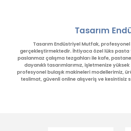
Bu ürünün fiyat bilgisi, resim, ürün açıklamalarında ve diğ
Görüş ve önerileriniz için teşekkür ederiz.
Tasarım Endüs
Ürün resmi kalitesiz, bozuk veya görüntülenemiyor.
Ürün açıklamasında eksik bilgiler bulunuyor.
Tasarım Endüstriyel Mutfak, profesyonel iş
Ürün bilgilerinde hatalar bulunuyor.
gerçekleştirmektedir. İhtiyaca özel lüks pasta
Ürün fiyatı diğer sitelerden daha pahalı.
paslanmaz çalışma tezgahları ile kafe, pastane
Bu ürüne benzer farklı alternatifler olmalı.
dayanıklı tasarımlarımız, işletmenize yüksek
profesyonel bulaşık makineleri modellerimiz, ürün
teslimat, güvenli online alışveriş ve kesintisi