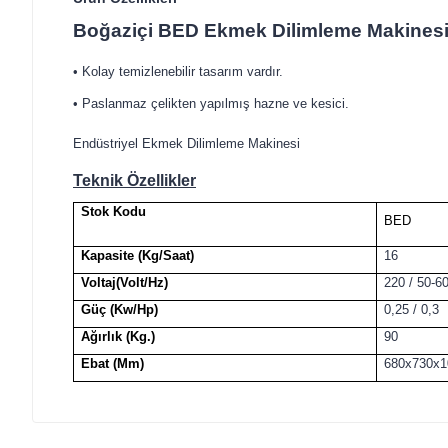
Boğaziçi BED Ekmek Dilimleme Makines
• Kolay temizlenebilir tasarım vardır.
• Paslanmaz çelikten yapılmış hazne ve kesici.
Endüstriyel Ekmek Dilimleme Makinesi
Teknik Özellikler
Stok Kodu
BED
Kapasite (Kg/Saat)
16
Voltaj(Volt/Hz)
220 / 50-6
Güç (Kw/Hp)
0,25 / 0,3
Ağırlık (Kg.)
90
Ebat (Mm)
680x730x1