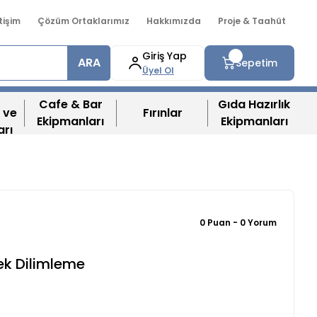
etişim
Çözüm Ortaklarımız
Hakkımızda
Proje & Taahüt
Giriş Yap
ARA
Sepetim
Üyel Ol
Cafe & Bar
Gıda Hazırlık
 ve
Fırınlar
Ekipmanları
Ekipmanları
arı
0 Puan - 0 Yorum
ek Dilimleme