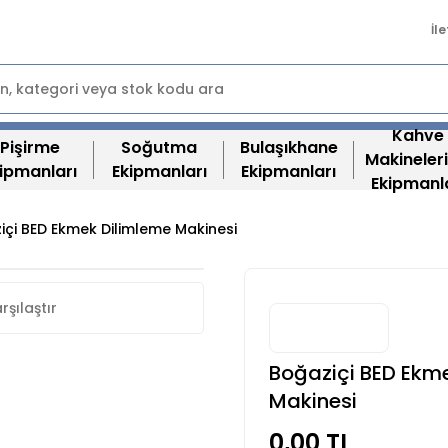
İl
Kahve
Pişirme
Soğutma
Bulaşıkhane
Makineleri
ipmanları
Ekipmanları
Ekipmanları
Ekipmanl
içi BED Ekmek Dilimleme Makinesi
rşılaştır
Boğaziçi BED Ekm
Makinesi
0,00 TL