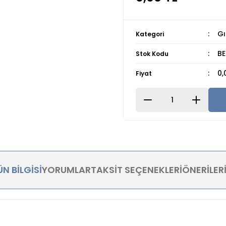
Gı
Kategori
BE
Stok Kodu
0,
Fiyat
N BILGISI
YORUMLAR
TAKSIT SEÇENEKLERI
ÖNERILER