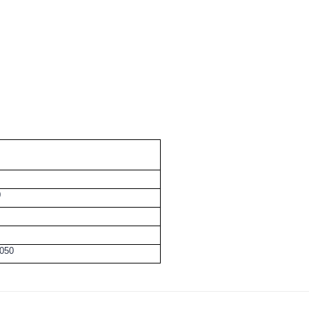
i
0
050