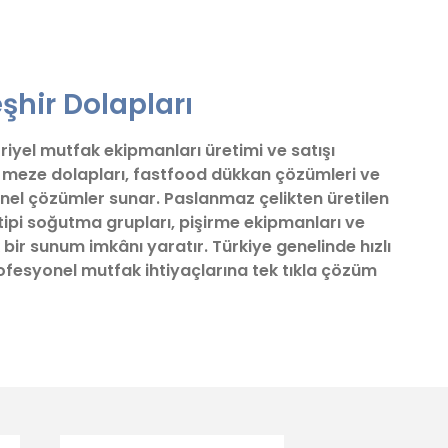
fımıza iletebilirsiniz.
şhir Dolapları
triyel mutfak ekipmanları üretimi ve satışı
ve meze dolapları, fastfood dükkan çözümleri ve
nel çözümler sunar. Paslanmaz çelikten üretilen
tipi soğutma grupları, pişirme ekipmanları ve
 bir sunum imkânı yaratır. Türkiye genelinde hızlı
profesyonel mutfak ihtiyaçlarına tek tıkla çözüm