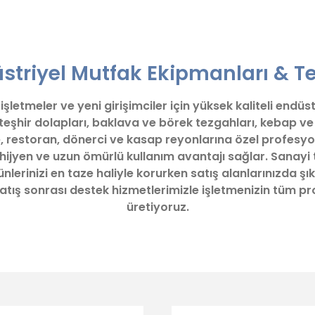
er konularda yetersiz gördüğünüz noktaları öneri formunu kullanarak tara
Bu ürüne ilk yorumu siz yapın!
triyel Mutfak Ekipmanları & Te
Yorum Yaz
letmeler ve yeni girişimciler için yüksek kaliteli endüs
 teşhir dolapları, baklava ve börek tezgahları, kebap 
, restoran, dönerci ve kasap reyonlarına özel profesyo
 hijyen ve uzun ömürlü kullanım avantajı sağlar. Sanayi 
lerinizi en taze haliyle korurken satış alanlarınızda şık
z satış sonrası destek hizmetlerimizle işletmenizin tüm 
üretiyoruz.
Gönder