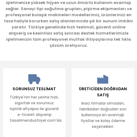
işletmenize yüksek hijyen ve uzun ömürlü kullanım avantajı
sağlar. Sanayi tipi soğutma grupları, pişirme ekipmanları ve
profesyonel bulaşık makineleri modellerimiz, ürünlerinizi en
taze haliyle korurken satış alanlarınızda şık bir sunum imkânı
yaratır. Türkiye genelinde hızlı teslimat, güvenli online
Gönder
alışveriş ve kesintisiz satış sonrası destek hizmetlerimizle
işletmenizin tüm profesyonel mutfak ihtiyaçlarına tek tıkla
çözüm üretiyoruz.
SORUNSUZ TESLİMAT
ÜRETİCİDEN DOĞRUDAN
SATIŞ
Türkiye'nin her yerine hızlı,
sigortalı ve sorunsuz
Aracı firmalar olmadan,
lojistik altyapısı ile güvenli
fabrikadan doğrudan son
e-ticaret alışverişi
kullanıcıya en avantajlı
tasarimendustriyel.com'da.
fiyatlar ve kolay ödeme
seçenekleri.