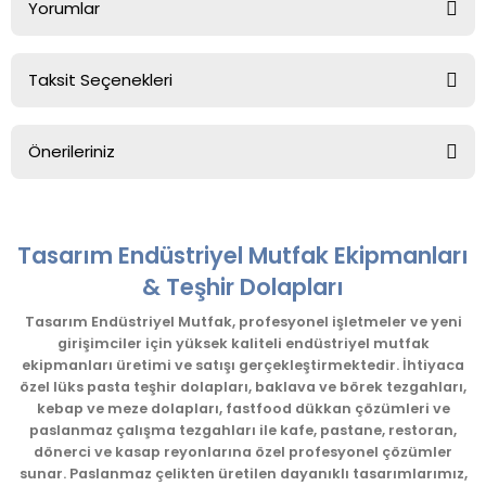
Yorumlar
Taksit Seçenekleri
Bu ürüne ilk yorumu siz yapın!
Önerileriniz
Yorum Yaz
Bu ürünün fiyat bilgisi, resim, ürün açıklamalarında ve diğer
konularda yetersiz gördüğünüz noktaları öneri formunu
kullanarak tarafımıza iletebilirsiniz.
Tasarım Endüstriyel Mutfak Ekipmanları
Görüş ve önerileriniz için teşekkür ederiz.
& Teşhir Dolapları
Ürün resmi kalitesiz, bozuk veya görüntülenemiyor.
Tasarım Endüstriyel Mutfak, profesyonel işletmeler ve yeni
girişimciler için yüksek kaliteli endüstriyel mutfak
Ürün açıklamasında eksik bilgiler bulunuyor.
ekipmanları üretimi ve satışı gerçekleştirmektedir. İhtiyaca
Ürün bilgilerinde hatalar bulunuyor.
özel lüks pasta teşhir dolapları, baklava ve börek tezgahları,
kebap ve meze dolapları, fastfood dükkan çözümleri ve
Ürün fiyatı diğer sitelerden daha pahalı.
paslanmaz çalışma tezgahları ile kafe, pastane, restoran,
Bu ürüne benzer farklı alternatifler olmalı.
dönerci ve kasap reyonlarına özel profesyonel çözümler
sunar. Paslanmaz çelikten üretilen dayanıklı tasarımlarımız,