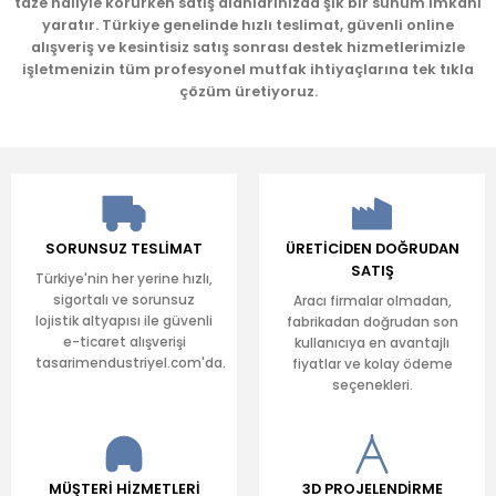
taze haliyle korurken satış alanlarınızda şık bir sunum imkânı
yaratır. Türkiye genelinde hızlı teslimat, güvenli online
Gönder
alışveriş ve kesintisiz satış sonrası destek hizmetlerimizle
işletmenizin tüm profesyonel mutfak ihtiyaçlarına tek tıkla
çözüm üretiyoruz.
SORUNSUZ TESLİMAT
ÜRETİCİDEN DOĞRUDAN
SATIŞ
Türkiye'nin her yerine hızlı,
sigortalı ve sorunsuz
Aracı firmalar olmadan,
lojistik altyapısı ile güvenli
fabrikadan doğrudan son
e-ticaret alışverişi
kullanıcıya en avantajlı
tasarimendustriyel.com'da.
fiyatlar ve kolay ödeme
seçenekleri.
MÜŞTERİ HİZMETLERİ
3D PROJELENDİRME