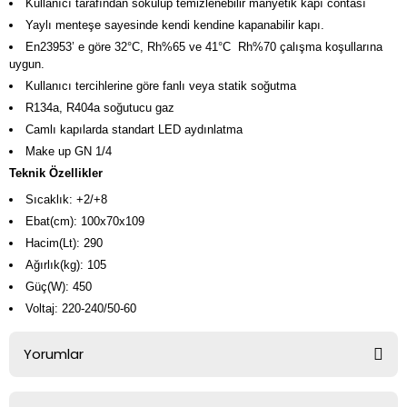
Kullanıcı tarafından sökülüp temizlenebilir manyetik kapı contası
Yaylı menteşe sayesinde kendi kendine kapanabilir kapı.
En23953’ e göre 32°C, Rh%65 ve 41°C Rh%70 çalışma koşullarına
uygun.
Kullanıcı tercihlerine göre fanlı veya statik soğutma
R134a, R404a soğutucu gaz
Camlı kapılarda standart LED aydınlatma
Make up GN 1/4
Teknik Özellikler
Sıcaklık: +2/+8
Ebat(cm): 100x70x109
Hacim(Lt): 290
Ağırlık(kg): 105
Güç(W): 450
Voltaj: 220-240/50-60
Yorumlar