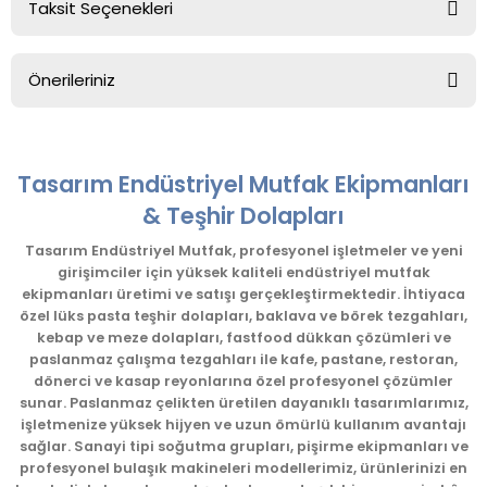
Taksit Seçenekleri
Bu ürüne ilk yorumu siz yapın!
Önerileriniz
Yorum Yaz
Bu ürünün fiyat bilgisi, resim, ürün açıklamalarında ve diğer
konularda yetersiz gördüğünüz noktaları öneri formunu
kullanarak tarafımıza iletebilirsiniz.
Tasarım Endüstriyel Mutfak Ekipmanları
Görüş ve önerileriniz için teşekkür ederiz.
& Teşhir Dolapları
Ürün resmi kalitesiz, bozuk veya görüntülenemiyor.
Tasarım Endüstriyel Mutfak, profesyonel işletmeler ve yeni
girişimciler için yüksek kaliteli endüstriyel mutfak
Ürün açıklamasında eksik bilgiler bulunuyor.
ekipmanları üretimi ve satışı gerçekleştirmektedir. İhtiyaca
Ürün bilgilerinde hatalar bulunuyor.
özel lüks pasta teşhir dolapları, baklava ve börek tezgahları,
kebap ve meze dolapları, fastfood dükkan çözümleri ve
Ürün fiyatı diğer sitelerden daha pahalı.
paslanmaz çalışma tezgahları ile kafe, pastane, restoran,
Bu ürüne benzer farklı alternatifler olmalı.
dönerci ve kasap reyonlarına özel profesyonel çözümler
sunar. Paslanmaz çelikten üretilen dayanıklı tasarımlarımız,
işletmenize yüksek hijyen ve uzun ömürlü kullanım avantajı
sağlar. Sanayi tipi soğutma grupları, pişirme ekipmanları ve
profesyonel bulaşık makineleri modellerimiz, ürünlerinizi en