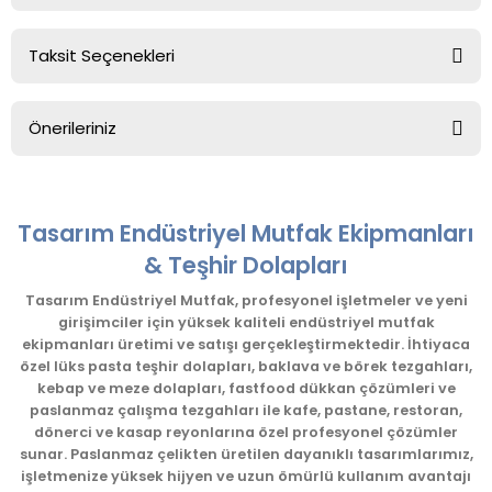
Taksit Seçenekleri
Bu ürüne ilk yorumu siz yapın!
Önerileriniz
Yorum Yaz
Bu ürünün fiyat bilgisi, resim, ürün açıklamalarında ve diğer
konularda yetersiz gördüğünüz noktaları öneri formunu
kullanarak tarafımıza iletebilirsiniz.
Tasarım Endüstriyel Mutfak Ekipmanları
Görüş ve önerileriniz için teşekkür ederiz.
& Teşhir Dolapları
Ürün resmi kalitesiz, bozuk veya görüntülenemiyor.
Tasarım Endüstriyel Mutfak, profesyonel işletmeler ve yeni
girişimciler için yüksek kaliteli endüstriyel mutfak
Ürün açıklamasında eksik bilgiler bulunuyor.
ekipmanları üretimi ve satışı gerçekleştirmektedir. İhtiyaca
Ürün bilgilerinde hatalar bulunuyor.
özel lüks pasta teşhir dolapları, baklava ve börek tezgahları,
kebap ve meze dolapları, fastfood dükkan çözümleri ve
Ürün fiyatı diğer sitelerden daha pahalı.
paslanmaz çalışma tezgahları ile kafe, pastane, restoran,
Bu ürüne benzer farklı alternatifler olmalı.
dönerci ve kasap reyonlarına özel profesyonel çözümler
sunar. Paslanmaz çelikten üretilen dayanıklı tasarımlarımız,
işletmenize yüksek hijyen ve uzun ömürlü kullanım avantajı