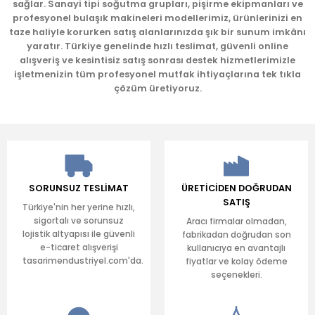
sağlar. Sanayi tipi soğutma grupları, pişirme ekipmanları ve
profesyonel bulaşık makineleri modellerimiz, ürünlerinizi en
taze haliyle korurken satış alanlarınızda şık bir sunum imkânı
yaratır. Türkiye genelinde hızlı teslimat, güvenli online
Gönder
alışveriş ve kesintisiz satış sonrası destek hizmetlerimizle
işletmenizin tüm profesyonel mutfak ihtiyaçlarına tek tıkla
çözüm üretiyoruz.
SORUNSUZ TESLİMAT
ÜRETİCİDEN DOĞRUDAN
SATIŞ
Türkiye'nin her yerine hızlı,
sigortalı ve sorunsuz
Aracı firmalar olmadan,
lojistik altyapısı ile güvenli
fabrikadan doğrudan son
e-ticaret alışverişi
kullanıcıya en avantajlı
tasarimendustriyel.com'da.
fiyatlar ve kolay ödeme
seçenekleri.