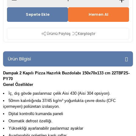
Sepete Ekle
Hemen Al
Ürünü Paylaş
Karşılaştır
Ürün Bilgisi
Dampak 2 Kapılı Pizza Hazırlık Buzdolabı 150x70x133 cm 22TBF2S-
PY70
Genel Özellikler
İç, dış gövde paslanmaz çelik Aisi 430 (Aisi 304 opsiyon).
50mm kalınlığında 37/45 kg/m³ yoğunlukta çevre dostu (CFC
içermeyen) poliüretan izolasyon.
Dijital kontrollü kumanda paneli
Otomatik defrost özelliği.
Yüksekliği ayarlanabilir paslanmaz ayaklar
Ayarlanabilir polietilen kaplı raflar