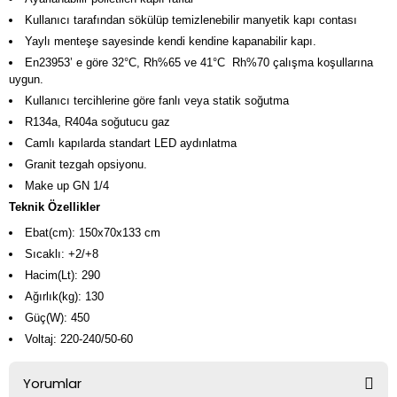
Kullanıcı tarafından sökülüp temizlenebilir manyetik kapı contası
Yaylı menteşe sayesinde kendi kendine kapanabilir kapı.
En23953’ e göre 32°C, Rh%65 ve 41°C Rh%70 çalışma koşullarına
uygun.
Kullanıcı tercihlerine göre fanlı veya statik soğutma
R134a, R404a soğutucu gaz
Camlı kapılarda standart LED aydınlatma
Granit tezgah opsiyonu.
Make up GN 1/4
Teknik Özellikler
Ebat(cm): 150x70x133 cm
Sıcaklı: +2/+8
Hacim(Lt): 290
Ağırlık(kg): 130
Güç(W): 450
Voltaj: 220-240/50-60
Yorumlar