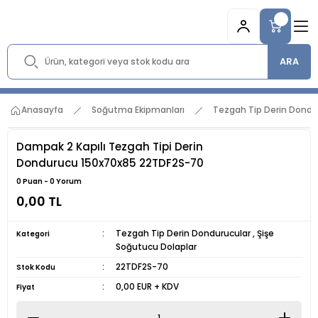
ARA
Anasayfa
Soğutma Ekipmanları
Tezgah Tip Derin Dondu
Dampak 2 Kapılı Tezgah Tipi Derin
Dondurucu 150x70x85 22TDF2S-70
0 Puan - 0 Yorum
0,00 TL
Tezgah Tip Derin Dondurucular
,
Şişe
Kategori
Soğutucu Dolaplar
22TDF2S-70
Stok Kodu
0,00 EUR + KDV
Fiyat