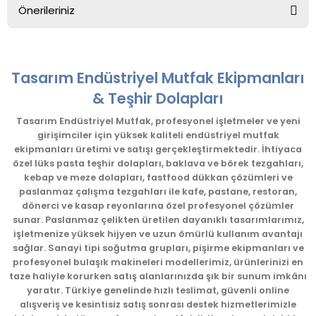
Önerileriniz
Yorum Yaz
Bu ürünün fiyat bilgisi, resim, ürün açıklamalarında ve diğer
konularda yetersiz gördüğünüz noktaları öneri formunu
kullanarak tarafımıza iletebilirsiniz.
Tasarım Endüstriyel Mutfak Ekipmanları
Görüş ve önerileriniz için teşekkür ederiz.
& Teşhir Dolapları
Ürün resmi kalitesiz, bozuk veya görüntülenemiyor.
Tasarım Endüstriyel Mutfak, profesyonel işletmeler ve yeni
girişimciler için yüksek kaliteli endüstriyel mutfak
Ürün açıklamasında eksik bilgiler bulunuyor.
ekipmanları üretimi ve satışı gerçekleştirmektedir. İhtiyaca
Ürün bilgilerinde hatalar bulunuyor.
özel lüks pasta teşhir dolapları, baklava ve börek tezgahları,
kebap ve meze dolapları, fastfood dükkan çözümleri ve
Ürün fiyatı diğer sitelerden daha pahalı.
paslanmaz çalışma tezgahları ile kafe, pastane, restoran,
Bu ürüne benzer farklı alternatifler olmalı.
dönerci ve kasap reyonlarına özel profesyonel çözümler
sunar. Paslanmaz çelikten üretilen dayanıklı tasarımlarımız,
işletmenize yüksek hijyen ve uzun ömürlü kullanım avantajı
sağlar. Sanayi tipi soğutma grupları, pişirme ekipmanları ve
profesyonel bulaşık makineleri modellerimiz, ürünlerinizi en
taze haliyle korurken satış alanlarınızda şık bir sunum imkânı
yaratır. Türkiye genelinde hızlı teslimat, güvenli online
Gönder
alışveriş ve kesintisiz satış sonrası destek hizmetlerimizle