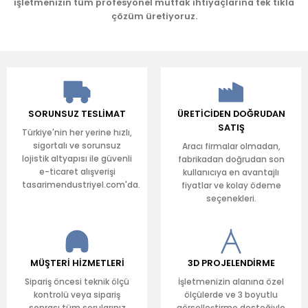
işletmenizin tüm profesyonel mutfak ihtiyaçlarına tek tıkla
çözüm üretiyoruz.
SORUNSUZ TESLİMAT
ÜRETİCİDEN DOĞRUDAN
SATIŞ
Türkiye'nin her yerine hızlı,
sigortalı ve sorunsuz
Aracı firmalar olmadan,
lojistik altyapısı ile güvenli
fabrikadan doğrudan son
e-ticaret alışverişi
kullanıcıya en avantajlı
tasarimendustriyel.com'da.
fiyatlar ve kolay ödeme
seçenekleri.
MÜŞTERİ HİZMETLERİ
3D PROJELENDİRME
Sipariş öncesi teknik ölçü
İşletmenizin alanına özel
kontrolü veya sipariş
ölçülerde ve 3 boyutlu