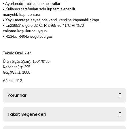
• Ayarlanabilir polietilen kaplı raflar
• Kullanıcı tarafından sökülüp temizlenebilir
manyetik kapı contası
• Yaylı menteşe sayesinde kendi kendine kapanabilir kapı.
• En23953’ e göre 32°C, Rh%65 ve 41°C Rh%70
çalışma koşullarına uygun.
• R134a, R404a soğutucu gaz
Teknik Özellikleri:
Ürün ölçüsü(cm): 150*70*85
Kapasite(lt): 295
Güç(Watt): 1000
Ağırlık: 112
Yorumlar
Taksit Seçenekleri
Bu ürüne ilk yorumu siz yapın!