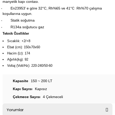
manyetik kapı contası.
-
En23953’ e göre 32°C, Rh%65 ve 41°C Rh%70 çalışma
koşullarına uygun.
-
Statik soğutma
-
R134a soğutucu gaz
Teknik Özellikler
Sıcaklık: +2/+8
Ebat (cm): 150x70x60
Hacim (Lt): 174
Ağırlık(kg): 92
Voltaj (Volt/Hz): 220-240/50-60
Kapasite
150 ~ 200 LT
Kapı Sayısı
Kapısız
Çekmece Sayısı
4 Çekmeceli
Yorumlar