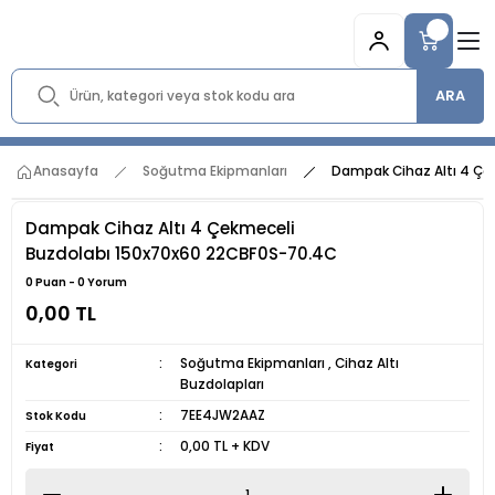
ARA
Anasayfa
Soğutma Ekipmanları
Dampak Cihaz Altı 4 Çe
Dampak Cihaz Altı 4 Çekmeceli
Buzdolabı 150x70x60 22CBF0S-70.4C
0 Puan - 0 Yorum
0,00 TL
Soğutma Ekipmanları
,
Cihaz Altı
Kategori
Buzdolapları
7EE4JW2AAZ
Stok Kodu
0,00 TL + KDV
Fiyat