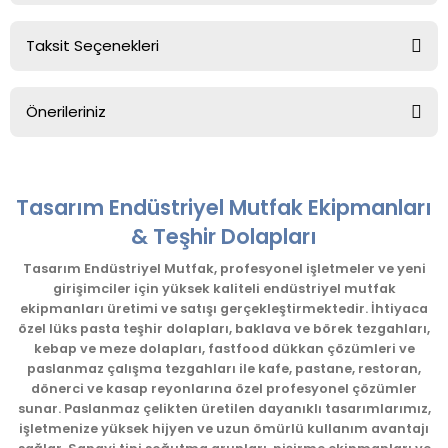
Taksit Seçenekleri
Bu ürüne ilk yorumu siz yapın!
Önerileriniz
Yorum Yaz
Bu ürünün fiyat bilgisi, resim, ürün açıklamalarında ve diğer
konularda yetersiz gördüğünüz noktaları öneri formunu
kullanarak tarafımıza iletebilirsiniz.
Tasarım Endüstriyel Mutfak Ekipmanları
Görüş ve önerileriniz için teşekkür ederiz.
& Teşhir Dolapları
Ürün resmi kalitesiz, bozuk veya görüntülenemiyor.
Tasarım Endüstriyel Mutfak, profesyonel işletmeler ve yeni
girişimciler için yüksek kaliteli endüstriyel mutfak
Ürün açıklamasında eksik bilgiler bulunuyor.
ekipmanları üretimi ve satışı gerçekleştirmektedir. İhtiyaca
Ürün bilgilerinde hatalar bulunuyor.
özel lüks pasta teşhir dolapları, baklava ve börek tezgahları,
kebap ve meze dolapları, fastfood dükkan çözümleri ve
Ürün fiyatı diğer sitelerden daha pahalı.
paslanmaz çalışma tezgahları ile kafe, pastane, restoran,
Bu ürüne benzer farklı alternatifler olmalı.
dönerci ve kasap reyonlarına özel profesyonel çözümler
sunar. Paslanmaz çelikten üretilen dayanıklı tasarımlarımız,
işletmenize yüksek hijyen ve uzun ömürlü kullanım avantajı