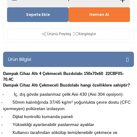
Sepete Ekle
Hemen Al
Ürünü Paylaş
Karşılaştır
Ürün Bilgisi
Dampak Cihaz Altı 4 Çekmeceli Buzdolabı 150x70x60 22CBF0S-
70.4C
Dampak Cihaz Altı Çekmeceli Buzdolabı hangi özelliklere sahiptir?
- İç, dış gövde paslanmaz çelik Aisi 430 (Aisi 304 opsiyon).
-
50mm kalınlığında 37/45 kg/m³ yoğunlukta çevre dostu (CFC
içermeyen) poliüretan izolasyon.
-
Dijital kontrollü kumanda paneli
-
Yüksekliği ayarlanabilir paslanmaz ayaklar
-
Kullanıcı tarafından sökülüp temizlenebilir çekmece ve