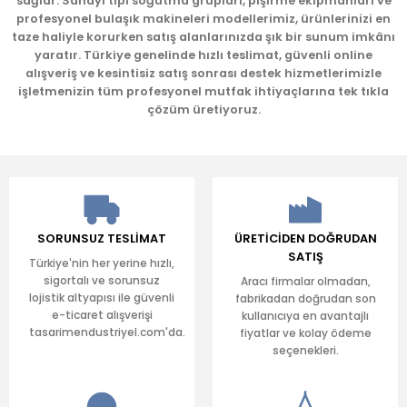
sağlar. Sanayi tipi soğutma grupları, pişirme ekipmanları ve
profesyonel bulaşık makineleri modellerimiz, ürünlerinizi en
taze haliyle korurken satış alanlarınızda şık bir sunum imkânı
yaratır. Türkiye genelinde hızlı teslimat, güvenli online
Gönder
alışveriş ve kesintisiz satış sonrası destek hizmetlerimizle
işletmenizin tüm profesyonel mutfak ihtiyaçlarına tek tıkla
çözüm üretiyoruz.
SORUNSUZ TESLİMAT
ÜRETİCİDEN DOĞRUDAN
SATIŞ
Türkiye'nin her yerine hızlı,
sigortalı ve sorunsuz
Aracı firmalar olmadan,
lojistik altyapısı ile güvenli
fabrikadan doğrudan son
e-ticaret alışverişi
kullanıcıya en avantajlı
tasarimendustriyel.com'da.
fiyatlar ve kolay ödeme
seçenekleri.