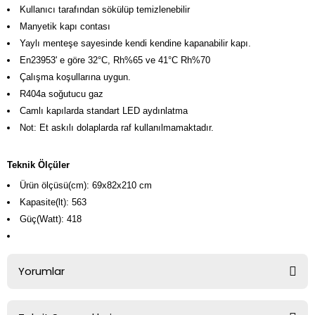
Kullanıcı tarafından sökülüp temizlenebilir
Manyetik kapı contası
Yaylı menteşe sayesinde kendi kendine kapanabilir kapı.
En23953' e göre 32°C, Rh%65 ve 41°C Rh%70
Çalışma koşullarına uygun.
R404a soğutucu gaz
Camlı kapılarda standart LED aydınlatma
Not: Et askılı dolaplarda raf kullanılmamaktadır.
Teknik Ölçüler
Ürün ölçüsü(cm): 69x82x210 cm
Kapasite(lt): 563
Güç(Watt): 418
Yorumlar