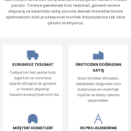
yaratır. Türkiye genelinde hızlı teslimat, güvenli online
Gönder
alışveriş ve kesintisiz satış sonrası destek hizmetlerimizle
işletmenizin tüm profesyonel mutfak ihtiyaçlarına tek tıkla
çözüm üretiyoruz.
SORUNSUZ TESLİMAT
ÜRETİCİDEN DOĞRUDAN
SATIŞ
Türkiye'nin her yerine hızlı,
sigortalı ve sorunsuz
Aracı firmalar olmadan,
lojistik altyapısı ile güvenli
fabrikadan doğrudan son
e-ticaret alışverişi
kullanıcıya en avantajlı
tasarimendustriyel.com'da.
fiyatlar ve kolay ödeme
seçenekleri.
MÜŞTERİ HİZMETLERİ
3D PROJELENDİRME