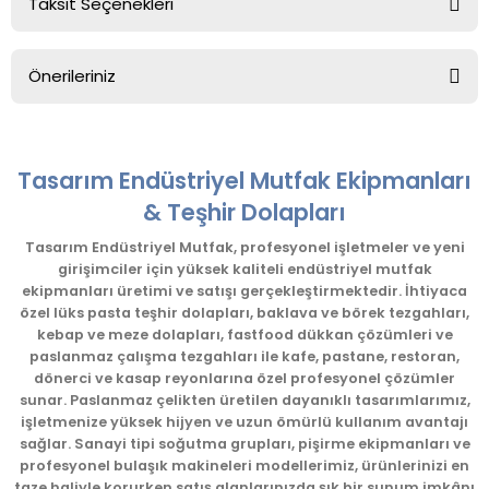
Taksit Seçenekleri
Bu ürüne ilk yorumu siz yapın!
Önerileriniz
Yorum Yaz
Bu ürünün fiyat bilgisi, resim, ürün açıklamalarında ve diğer
konularda yetersiz gördüğünüz noktaları öneri formunu
kullanarak tarafımıza iletebilirsiniz.
Tasarım Endüstriyel Mutfak Ekipmanları
Görüş ve önerileriniz için teşekkür ederiz.
& Teşhir Dolapları
Ürün resmi kalitesiz, bozuk veya görüntülenemiyor.
Tasarım Endüstriyel Mutfak, profesyonel işletmeler ve yeni
girişimciler için yüksek kaliteli endüstriyel mutfak
Ürün açıklamasında eksik bilgiler bulunuyor.
ekipmanları üretimi ve satışı gerçekleştirmektedir. İhtiyaca
Ürün bilgilerinde hatalar bulunuyor.
özel lüks pasta teşhir dolapları, baklava ve börek tezgahları,
kebap ve meze dolapları, fastfood dükkan çözümleri ve
Ürün fiyatı diğer sitelerden daha pahalı.
paslanmaz çalışma tezgahları ile kafe, pastane, restoran,
Bu ürüne benzer farklı alternatifler olmalı.
dönerci ve kasap reyonlarına özel profesyonel çözümler
sunar. Paslanmaz çelikten üretilen dayanıklı tasarımlarımız,
işletmenize yüksek hijyen ve uzun ömürlü kullanım avantajı
sağlar. Sanayi tipi soğutma grupları, pişirme ekipmanları ve
profesyonel bulaşık makineleri modellerimiz, ürünlerinizi en
taze haliyle korurken satış alanlarınızda şık bir sunum imkânı