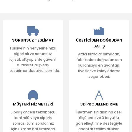
SORUNSUZ TESLİMAT
ÜRETİCİDEN DOĞRUDAN
SATIŞ
Türkiye'nin her yerine hızlı,
sigortalı ve sorunsuz
Aracı firmalar olmadan,
lojistik altyapısı ile güvenli
fabrikadan doğrudan son
e-ticaret alışverişi
kullanıcıya en avantajlı
tasarimendustriyel.com'da.
fiyatlar ve kolay ödeme
seçenekleri.
MÜŞTERİ HİZMETLERİ
3D PROJELENDİRME
Sipariş öncesi teknik ölçü
İşletmenizin alanına özel
kontrolü veya sipariş
ölçülerde ve 3 boyutlu
sonrası tüm sorularınız
görselleştirme desteğiyle
için uzman hattımızdan
anahtar teslim dükkan