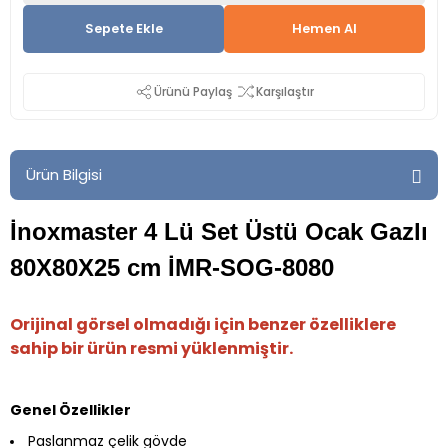
Sepete Ekle
Hemen Al
Ürünü Paylaş
Karşılaştır
Ürün Bilgisi
İnoxmaster 4 Lü Set Üstü Ocak Gazlı
80X80X25 cm İMR-SOG-8080
Orijinal görsel olmadığı için benzer özelliklere
sahip bir ürün resmi yüklenmiştir.
Genel Özellikler
Paslanmaz çelik gövde