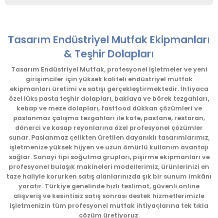
Bu ürünün fiyat bilgisi, resim, ürün açıklamalarında ve diğer
konularda yetersiz gördüğünüz noktaları öneri formunu
kullanarak tarafımıza iletebilirsiniz.
Tasarım Endüstriyel Mutfak Ekipmanları
Görüş ve önerileriniz için teşekkür ederiz.
& Teşhir Dolapları
Ürün resmi kalitesiz, bozuk veya görüntülenemiyor.
Tasarım Endüstriyel Mutfak, profesyonel işletmeler ve yeni
girişimciler için yüksek kaliteli endüstriyel mutfak
Ürün açıklamasında eksik bilgiler bulunuyor.
ekipmanları üretimi ve satışı gerçekleştirmektedir. İhtiyaca
Ürün bilgilerinde hatalar bulunuyor.
özel lüks pasta teşhir dolapları, baklava ve börek tezgahları,
kebap ve meze dolapları, fastfood dükkan çözümleri ve
Ürün fiyatı diğer sitelerden daha pahalı.
paslanmaz çalışma tezgahları ile kafe, pastane, restoran,
Bu ürüne benzer farklı alternatifler olmalı.
dönerci ve kasap reyonlarına özel profesyonel çözümler
sunar. Paslanmaz çelikten üretilen dayanıklı tasarımlarımız,
işletmenize yüksek hijyen ve uzun ömürlü kullanım avantajı
sağlar. Sanayi tipi soğutma grupları, pişirme ekipmanları ve
profesyonel bulaşık makineleri modellerimiz, ürünlerinizi en
taze haliyle korurken satış alanlarınızda şık bir sunum imkânı
yaratır. Türkiye genelinde hızlı teslimat, güvenli online
Gönder
alışveriş ve kesintisiz satış sonrası destek hizmetlerimizle
işletmenizin tüm profesyonel mutfak ihtiyaçlarına tek tıkla
çözüm üretiyoruz.