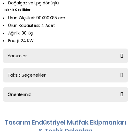
Doğalgaz ve Lpg dönüşlü
Teknik Özellikler
Ürün Ölçüleri: 90X90X85 cm
Ürün Kapasitesi: 4 Adet
Ağırlık: 30 Kg
Enerji: 24 KW
Yorumlar
Taksit Seçenekleri
Bu ürüne ilk yorumu siz yapın!
Önerileriniz
Yorum Yaz
Bu ürünün fiyat bilgisi, resim, ürün açıklamalarında ve diğer
konularda yetersiz gördüğünüz noktaları öneri formunu
kullanarak tarafımıza iletebilirsiniz.
Tasarım Endüstriyel Mutfak Ekipmanları
Görüş ve önerileriniz için teşekkür ederiz.
& Teşhir Dolapları