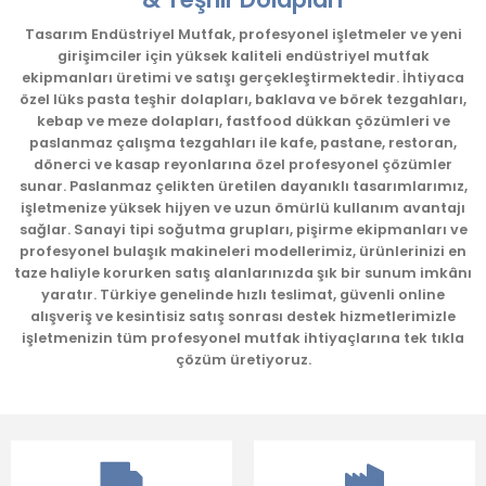
Ürün resmi kalitesiz, bozuk veya görüntülenemiyor.
Tasarım Endüstriyel Mutfak, profesyonel işletmeler ve yeni
girişimciler için yüksek kaliteli endüstriyel mutfak
Ürün açıklamasında eksik bilgiler bulunuyor.
ekipmanları üretimi ve satışı gerçekleştirmektedir. İhtiyaca
Ürün bilgilerinde hatalar bulunuyor.
özel lüks pasta teşhir dolapları, baklava ve börek tezgahları,
kebap ve meze dolapları, fastfood dükkan çözümleri ve
Ürün fiyatı diğer sitelerden daha pahalı.
paslanmaz çalışma tezgahları ile kafe, pastane, restoran,
Bu ürüne benzer farklı alternatifler olmalı.
dönerci ve kasap reyonlarına özel profesyonel çözümler
sunar. Paslanmaz çelikten üretilen dayanıklı tasarımlarımız,
işletmenize yüksek hijyen ve uzun ömürlü kullanım avantajı
sağlar. Sanayi tipi soğutma grupları, pişirme ekipmanları ve
profesyonel bulaşık makineleri modellerimiz, ürünlerinizi en
taze haliyle korurken satış alanlarınızda şık bir sunum imkânı
yaratır. Türkiye genelinde hızlı teslimat, güvenli online
Gönder
alışveriş ve kesintisiz satış sonrası destek hizmetlerimizle
işletmenizin tüm profesyonel mutfak ihtiyaçlarına tek tıkla
çözüm üretiyoruz.