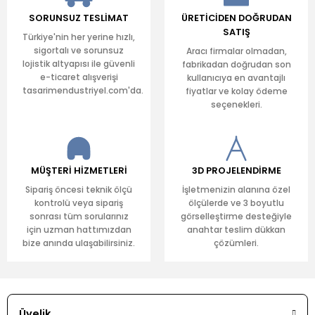
SORUNSUZ TESLİMAT
ÜRETİCİDEN DOĞRUDAN
SATIŞ
Türkiye'nin her yerine hızlı,
sigortalı ve sorunsuz
Aracı firmalar olmadan,
lojistik altyapısı ile güvenli
fabrikadan doğrudan son
e-ticaret alışverişi
kullanıcıya en avantajlı
tasarimendustriyel.com'da.
fiyatlar ve kolay ödeme
seçenekleri.
MÜŞTERİ HİZMETLERİ
3D PROJELENDİRME
Sipariş öncesi teknik ölçü
İşletmenizin alanına özel
kontrolü veya sipariş
ölçülerde ve 3 boyutlu
sonrası tüm sorularınız
görselleştirme desteğiyle
için uzman hattımızdan
anahtar teslim dükkan
bize anında ulaşabilirsiniz.
çözümleri.
Üyelik