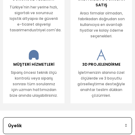
SATIŞ
Türkiye'nin her yerine hızlı,
sigortalı ve sorunsuz
Aracı firmalar olmadan,
lojistik altyapısı ile güvenli
fabrikadan doğrudan son
e-ticaret alışverişi
kullanıcıya en avantajlı
tasarimendustriyel.com'da.
fiyatlar ve kolay ödeme
seçenekleri.
MÜŞTERİ HİZMETLERİ
3D PROJELENDİRME
Sipariş öncesi teknik ölçü
İşletmenizin alanına özel
kontrolü veya sipariş
ölçülerde ve 3 boyutlu
sonrası tüm sorularınız
görselleştirme desteğiyle
için uzman hattımızdan
anahtar teslim dükkan
bize anında ulaşabilirsiniz.
çözümleri.
Üyelik