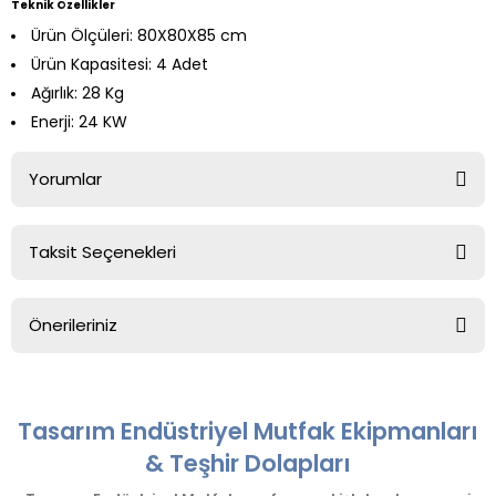
Teknik Özellikler
Ürün Ölçüleri: 80X80X85 cm
Ürün Kapasitesi: 4 Adet
Ağırlık: 28 Kg
Enerji: 24 KW
Yorumlar
Taksit Seçenekleri
Bu ürüne ilk yorumu siz yapın!
Önerileriniz
Yorum Yaz
Bu ürünün fiyat bilgisi, resim, ürün açıklamalarında ve diğer
konularda yetersiz gördüğünüz noktaları öneri formunu
kullanarak tarafımıza iletebilirsiniz.
Tasarım Endüstriyel Mutfak Ekipmanları
Görüş ve önerileriniz için teşekkür ederiz.
& Teşhir Dolapları
Ürün resmi kalitesiz, bozuk veya görüntülenemiyor.