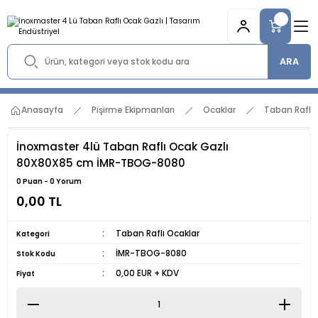
ARA
Anasayfa
Pişirme Ekipmanları
Ocaklar
Taban Raflı 
İnoxmaster 4lü Taban Raflı Ocak Gazlı
80X80X85 cm İMR-TBOG-8080
0 Puan - 0 Yorum
0,00 TL
Taban Raflı Ocaklar
Kategori
İMR-TBOG-8080
Stok Kodu
0,00 EUR + KDV
Fiyat