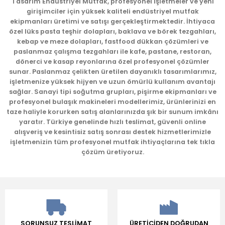
Tasarım Endüstriyel Mutfak, profesyonel işletmeler ve yeni
girişimciler için yüksek kaliteli endüstriyel mutfak
Ürün açıklamasında eksik bilgiler bulunuyor.
ekipmanları üretimi ve satışı gerçekleştirmektedir. İhtiyaca
Ürün bilgilerinde hatalar bulunuyor.
özel lüks pasta teşhir dolapları, baklava ve börek tezgahları,
kebap ve meze dolapları, fastfood dükkan çözümleri ve
Ürün fiyatı diğer sitelerden daha pahalı.
paslanmaz çalışma tezgahları ile kafe, pastane, restoran,
Bu ürüne benzer farklı alternatifler olmalı.
dönerci ve kasap reyonlarına özel profesyonel çözümler
sunar. Paslanmaz çelikten üretilen dayanıklı tasarımlarımız,
işletmenize yüksek hijyen ve uzun ömürlü kullanım avantajı
sağlar. Sanayi tipi soğutma grupları, pişirme ekipmanları ve
profesyonel bulaşık makineleri modellerimiz, ürünlerinizi en
taze haliyle korurken satış alanlarınızda şık bir sunum imkânı
yaratır. Türkiye genelinde hızlı teslimat, güvenli online
Gönder
alışveriş ve kesintisiz satış sonrası destek hizmetlerimizle
işletmenizin tüm profesyonel mutfak ihtiyaçlarına tek tıkla
çözüm üretiyoruz.
SORUNSUZ TESLİMAT
ÜRETİCİDEN DOĞRUDAN