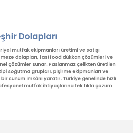
fımıza iletebilirsiniz.
şhir Dolapları
triyel mutfak ekipmanları üretimi ve satışı
ve meze dolapları, fastfood dükkan çözümleri ve
nel çözümler sunar. Paslanmaz çelikten üretilen
tipi soğutma grupları, pişirme ekipmanları ve
 bir sunum imkânı yaratır. Türkiye genelinde hızlı
profesyonel mutfak ihtiyaçlarına tek tıkla çözüm