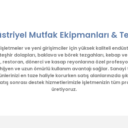
er konularda yetersiz gördüğünüz noktaları öneri formunu kullanarak tara
Bu ürüne ilk yorumu siz yapın!
triyel Mutfak Ekipmanları & Te
Yorum Yaz
letmeler ve yeni girişimciler için yüksek kaliteli endüs
 teşhir dolapları, baklava ve börek tezgahları, kebap 
, restoran, dönerci ve kasap reyonlarına özel profesyo
 hijyen ve uzun ömürlü kullanım avantajı sağlar. Sanayi 
lerinizi en taze haliyle korurken satış alanlarınızda şık
z satış sonrası destek hizmetlerimizle işletmenizin tüm 
üretiyoruz.
Gönder