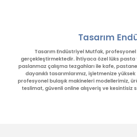
Bu ürünün fiyat bilgisi, resim, ürün açıklamalarında ve diğ
Görüş ve önerileriniz için teşekkür ederiz.
Tasarım Endüs
Ürün resmi kalitesiz, bozuk veya görüntülenemiyor.
Ürün açıklamasında eksik bilgiler bulunuyor.
Tasarım Endüstriyel Mutfak, profesyonel iş
Ürün bilgilerinde hatalar bulunuyor.
gerçekleştirmektedir. İhtiyaca özel lüks pasta
Ürün fiyatı diğer sitelerden daha pahalı.
paslanmaz çalışma tezgahları ile kafe, pastane
Bu ürüne benzer farklı alternatifler olmalı.
dayanıklı tasarımlarımız, işletmenize yüksek
profesyonel bulaşık makineleri modellerimiz, ürün
teslimat, güvenli online alışveriş ve kesintisi