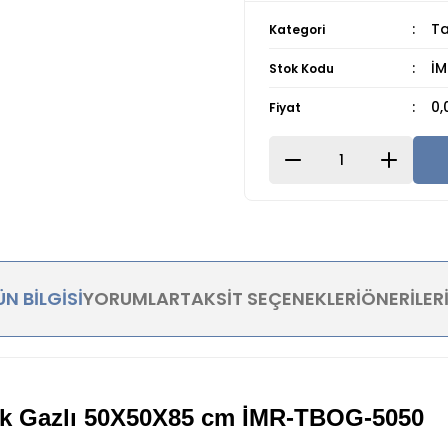
Ta
Kategori
İ
Stok Kodu
0,
Fiyat
N BILGISI
YORUMLAR
TAKSIT SEÇENEKLERI
ÖNERILER
cak Gazlı 50X50X85 cm İMR-TBOG-5050