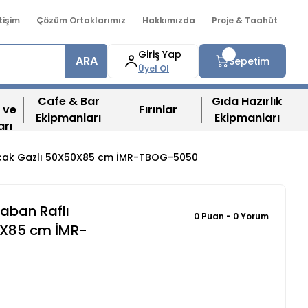
etişim
Çözüm Ortaklarımız
Hakkımızda
Proje & Taahüt
Giriş Yap
ARA
Sepetim
Üyel Ol
Cafe & Bar
Gıda Hazırlık
 ve
Fırınlar
Ekipmanları
Ekipmanları
arı
 Ocak Gazlı 50X50X85 cm İMR-TBOG-5050
Taban Raflı
0 Puan - 0 Yorum
0X85 cm İMR-