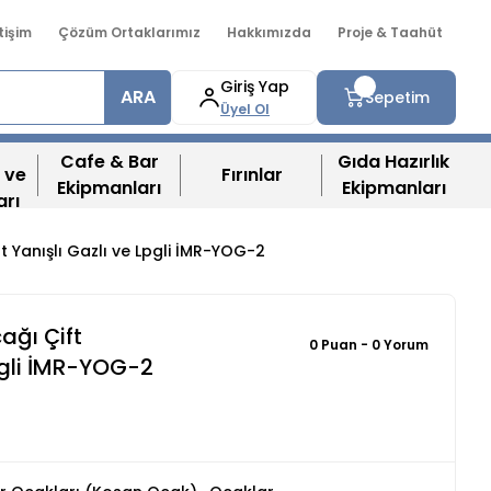
etişim
Çözüm Ortaklarımız
Hakkımızda
Proje & Taahüt
Giriş Yap
ARA
Sepetim
Üyel Ol
Cafe & Bar
Gıda Hazırlık
 ve
Fırınlar
Ekipmanları
Ekipmanları
arı
t Yanışlı Gazlı ve Lpgli İMR-YOG-2
ağı Çift
0 Puan - 0 Yorum
Lpgli İMR-YOG-2