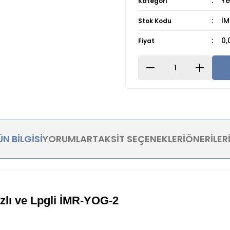
Ye
Kategori
İ
Stok Kodu
0,
Fiyat
N BILGISI
YORUMLAR
TAKSIT SEÇENEKLERI
ÖNERILER
azlı ve Lpgli İMR-YOG-2