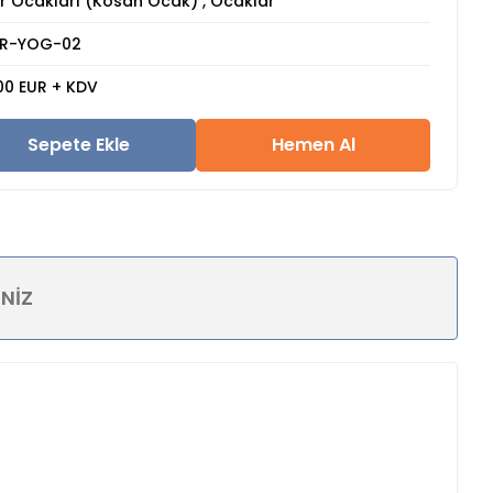
r Ocakları (Kosan Ocak)
,
Ocaklar
MR-YOG-02
00 EUR + KDV
Sepete Ekle
Hemen Al
INIZ