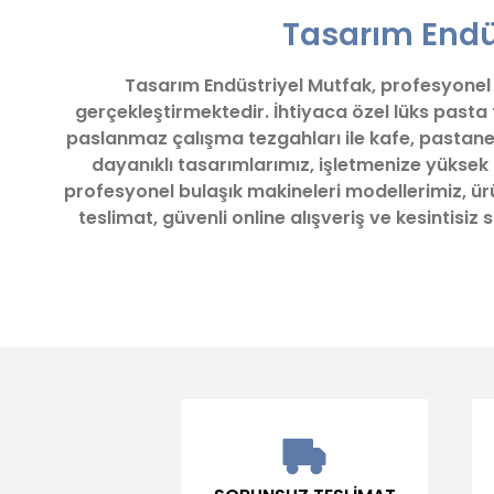
Tasarım Endüs
Ürün resmi kalitesiz, bozuk veya görüntülenemiyor.
Ürün açıklamasında eksik bilgiler bulunuyor.
Tasarım Endüstriyel Mutfak, profesyonel iş
Ürün bilgilerinde hatalar bulunuyor.
gerçekleştirmektedir. İhtiyaca özel lüks pasta
Ürün fiyatı diğer sitelerden daha pahalı.
paslanmaz çalışma tezgahları ile kafe, pastane
Bu ürüne benzer farklı alternatifler olmalı.
dayanıklı tasarımlarımız, işletmenize yüksek
profesyonel bulaşık makineleri modellerimiz, ürün
teslimat, güvenli online alışveriş ve kesintisi