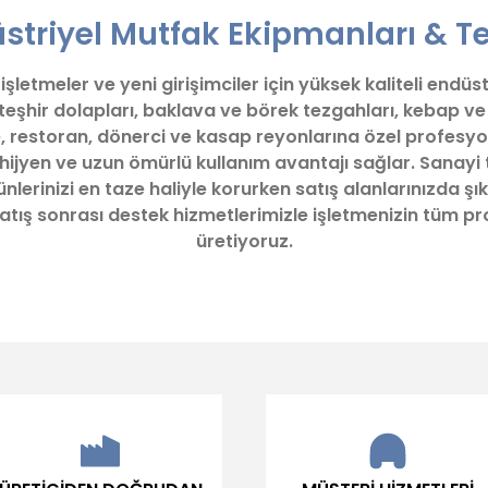
triyel Mutfak Ekipmanları & Te
Yorum Yaz
letmeler ve yeni girişimciler için yüksek kaliteli endüs
 teşhir dolapları, baklava ve börek tezgahları, kebap 
, restoran, dönerci ve kasap reyonlarına özel profesyo
 hijyen ve uzun ömürlü kullanım avantajı sağlar. Sanayi 
lerinizi en taze haliyle korurken satış alanlarınızda şık
z satış sonrası destek hizmetlerimizle işletmenizin tüm 
üretiyoruz.
Gönder