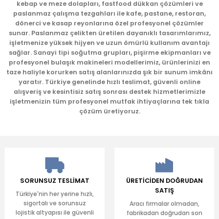
kebap ve meze dolapları, fastfood dükkan çözümleri ve
Ürün fiyatı diğer sitelerden daha pahalı.
paslanmaz çalışma tezgahları ile kafe, pastane, restoran,
Bu ürüne benzer farklı alternatifler olmalı.
dönerci ve kasap reyonlarına özel profesyonel çözümler
sunar. Paslanmaz çelikten üretilen dayanıklı tasarımlarımız,
işletmenize yüksek hijyen ve uzun ömürlü kullanım avantajı
sağlar. Sanayi tipi soğutma grupları, pişirme ekipmanları ve
profesyonel bulaşık makineleri modellerimiz, ürünlerinizi en
taze haliyle korurken satış alanlarınızda şık bir sunum imkânı
yaratır. Türkiye genelinde hızlı teslimat, güvenli online
Gönder
alışveriş ve kesintisiz satış sonrası destek hizmetlerimizle
işletmenizin tüm profesyonel mutfak ihtiyaçlarına tek tıkla
çözüm üretiyoruz.
SORUNSUZ TESLİMAT
ÜRETİCİDEN DOĞRUDAN
SATIŞ
Türkiye'nin her yerine hızlı,
sigortalı ve sorunsuz
Aracı firmalar olmadan,
lojistik altyapısı ile güvenli
fabrikadan doğrudan son