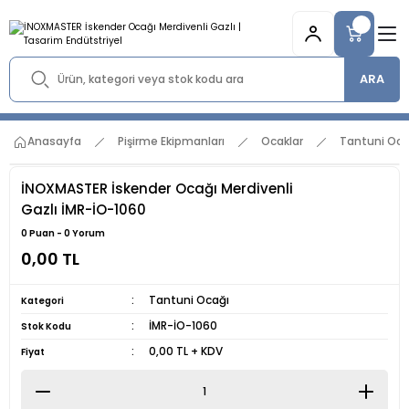
ARA
Anasayfa
Pişirme Ekipmanları
Ocaklar
Tantuni Oca
İNOXMASTER İskender Ocağı Merdivenli
Gazlı İMR-İO-1060
0 Puan - 0 Yorum
0,00 TL
Tantuni Ocağı
Kategori
İMR-İO-1060
Stok Kodu
0,00 TL + KDV
Fiyat