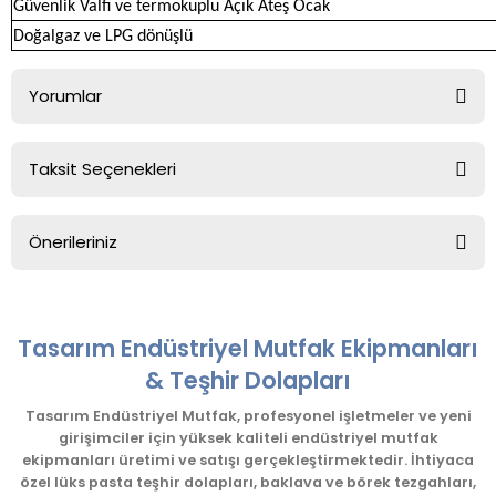
Güvenlik Valfı ve termokuplu Açık Ateş Ocak
Doğalgaz ve LPG dönüşlü
Yorumlar
Taksit Seçenekleri
Bu ürüne ilk yorumu siz yapın!
Önerileriniz
Yorum Yaz
Bu ürünün fiyat bilgisi, resim, ürün açıklamalarında ve diğer
konularda yetersiz gördüğünüz noktaları öneri formunu
kullanarak tarafımıza iletebilirsiniz.
Tasarım Endüstriyel Mutfak Ekipmanları
Görüş ve önerileriniz için teşekkür ederiz.
& Teşhir Dolapları
Ürün resmi kalitesiz, bozuk veya görüntülenemiyor.
Tasarım Endüstriyel Mutfak, profesyonel işletmeler ve yeni
girişimciler için yüksek kaliteli endüstriyel mutfak
Ürün açıklamasında eksik bilgiler bulunuyor.
ekipmanları üretimi ve satışı gerçekleştirmektedir. İhtiyaca
Ürün bilgilerinde hatalar bulunuyor.
özel lüks pasta teşhir dolapları, baklava ve börek tezgahları,