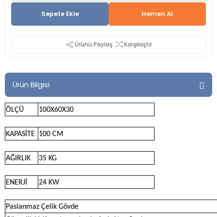
Sepete Ekle
Hemen Al
Ürünü Paylaş
Karşılaştır
Ürün Bilgisi
ÖLÇÜ
100X60X30
KAPASİTE
100 CM
AĞIRLIK
35 KG
ENERJİ
24 KW
Paslanmaz Çelik Gövde