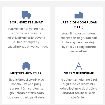
SORUNSUZ TESLİMAT
ÜRETİCİDEN DOĞRUDAN
SATIŞ
Türkiye'nin her yerine hızlı,
sigortalı ve sorunsuz
Aracı firmalar olmadan,
lojistik altyapısı ile güvenli
fabrikadan doğrudan son
e-ticaret alışverişi
kullanıcıya en avantajlı
tasarimendustriyel.com'da.
fiyatlar ve kolay ödeme
seçenekleri.
MÜŞTERİ HİZMETLERİ
3D PROJELENDİRME
Sipariş öncesi teknik ölçü
İşletmenizin alanına özel
kontrolü veya sipariş
ölçülerde ve 3 boyutlu
sonrası tüm sorularınız
görselleştirme desteğiyle
için uzman hattımızdan
anahtar teslim dükkan
bize anında ulaşabilirsiniz.
çözümleri.