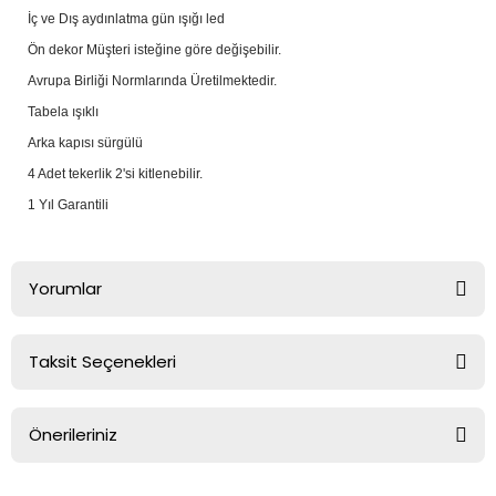
İç ve Dış aydınlatma gün ışığı led
Ön dekor Müşteri isteğine göre değişebilir.
Avrupa Birliği Normlarında Üretilmektedir.
Tabela ışıklı
Arka kapısı sürgülü
4 Adet tekerlik 2'si kitlenebilir.
1 Yıl Garantili
Yorumlar
Taksit Seçenekleri
Bu ürüne ilk yorumu siz yapın!
Önerileriniz
Yorum Yaz
Bu ürünün fiyat bilgisi, resim, ürün açıklamalarında ve diğer