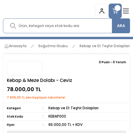
ARA
Anasayfa
Soğutma Grubu
Kebap ve Et Teşhir Dolapları
0 Puan - 0 Yorum
Kebap & Meze Dolabı - Ceviz
78.000,00 TL
7.606,30 TL den başlayan taksitlerle!
Kebap ve Et Teşhir Dolapları
Kategori
KEBAP003
Stok Kodu
65.000,00 TL + KDV
Fiyat