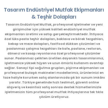
konularda yetersiz gördüğünüz noktaları öneri formunu
kullanarak tarafımıza iletebilirsiniz.
Tasarım Endüstriyel Mutfak Ekipmanları
Görüş ve önerileriniz için teşekkür ederiz.
& Teşhir Dolapları
Ürün resmi kalitesiz, bozuk veya görüntülenemiyor.
Tasarım Endüstriyel Mutfak, profesyonel işletmeler ve yeni
girişimciler için yüksek kaliteli endüstriyel mutfak
Ürün açıklamasında eksik bilgiler bulunuyor.
ekipmanları üretimi ve satışı gerçekleştirmektedir. İhtiyaca
Ürün bilgilerinde hatalar bulunuyor.
özel lüks pasta teşhir dolapları, baklava ve börek tezgahları,
kebap ve meze dolapları, fastfood dükkan çözümleri ve
Ürün fiyatı diğer sitelerden daha pahalı.
paslanmaz çalışma tezgahları ile kafe, pastane, restoran,
Bu ürüne benzer farklı alternatifler olmalı.
dönerci ve kasap reyonlarına özel profesyonel çözümler
sunar. Paslanmaz çelikten üretilen dayanıklı tasarımlarımız,
işletmenize yüksek hijyen ve uzun ömürlü kullanım avantajı
sağlar. Sanayi tipi soğutma grupları, pişirme ekipmanları ve
profesyonel bulaşık makineleri modellerimiz, ürünlerinizi en
taze haliyle korurken satış alanlarınızda şık bir sunum imkânı
yaratır. Türkiye genelinde hızlı teslimat, güvenli online
Gönder
alışveriş ve kesintisiz satış sonrası destek hizmetlerimizle
işletmenizin tüm profesyonel mutfak ihtiyaçlarına tek tıkla
çözüm üretiyoruz.