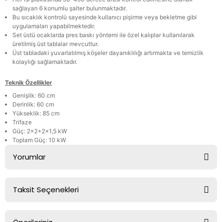
sağlayan 6 konumlu şalter bulunmaktadır.
Bu sıcaklık kontrolü sayesinde kullanıcı pişirme veya bekletme gibi
uygulamaları yapabilmektedir.
Set üstü ocaklarda pres baskı yöntemi ile özel kalıplar kullanılarak
üretilmiş üst tablalar mevcuttur.
Üst tabladaki yuvarlatılmış köşeler dayanıklılığı artırmakta ve temizlik
kolaylığı sağlamaktadır.
Teknik Özellikler
Genişlik: 60 cm
Derinlik: 60 cm
Yükseklik: 85 cm
Trifaze
Güç: 2x2+2x1,5 kW
Toplam Güç: 10 kW
Yorumlar
Taksit Seçenekleri
Bu ürüne ilk yorumu siz yapın!