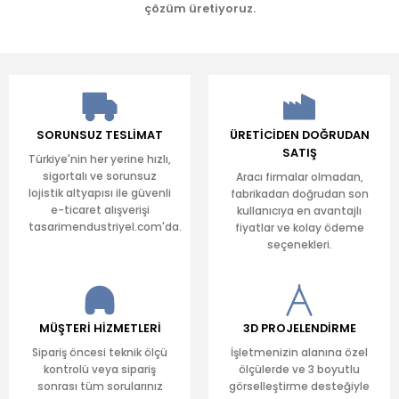
çözüm üretiyoruz.
SORUNSUZ TESLİMAT
ÜRETİCİDEN DOĞRUDAN
SATIŞ
Türkiye'nin her yerine hızlı,
sigortalı ve sorunsuz
Aracı firmalar olmadan,
lojistik altyapısı ile güvenli
fabrikadan doğrudan son
e-ticaret alışverişi
kullanıcıya en avantajlı
tasarimendustriyel.com'da.
fiyatlar ve kolay ödeme
seçenekleri.
MÜŞTERİ HİZMETLERİ
3D PROJELENDİRME
Sipariş öncesi teknik ölçü
İşletmenizin alanına özel
kontrolü veya sipariş
ölçülerde ve 3 boyutlu
sonrası tüm sorularınız
görselleştirme desteğiyle