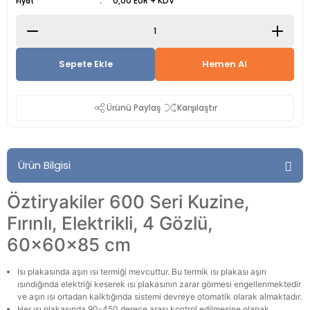
0,00 EUR + KDV
Fiyat
Sepete Ekle
Hemen Al
Ürünü Paylaş
Karşılaştır
Ürün Bilgisi
Öztiryakiler 600 Seri Kuzine,
Fırınlı, Elektrikli, 4 Gözlü,
60x60x85 cm
Isı plakasında aşırı ısı termiği mevcuttur. Bu termik ısı plakası aşırı
ısındığında elektriği keserek ısı plakasının zarar görmesi engellenmektedir
ve aşırı ısı ortadan kalktığında sistemi devreye otomatik olarak almaktadır.
Her ısı plakasında 90-450 derece arası kontrol edilmesine olanak