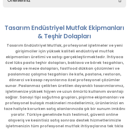
Önerileriniz
Yorum Yaz
Bu ürünün fiyat bilgisi, resim, ürün açıklamalarında ve diğer
konularda yetersiz gördüğünüz noktaları öneri formunu
kullanarak tarafımıza iletebilirsiniz.
Tasarım Endüstriyel Mutfak Ekipmanları
Görüş ve önerileriniz için teşekkür ederiz.
& Teşhir Dolapları
Ürün resmi kalitesiz, bozuk veya görüntülenemiyor.
Tasarım Endüstriyel Mutfak, profesyonel işletmeler ve yeni
girişimciler için yüksek kaliteli endüstriyel mutfak
Ürün açıklamasında eksik bilgiler bulunuyor.
ekipmanları üretimi ve satışı gerçekleştirmektedir. İhtiyaca
Ürün bilgilerinde hatalar bulunuyor.
özel lüks pasta teşhir dolapları, baklava ve börek tezgahları,
kebap ve meze dolapları, fastfood dükkan çözümleri ve
Ürün fiyatı diğer sitelerden daha pahalı.
paslanmaz çalışma tezgahları ile kafe, pastane, restoran,
Bu ürüne benzer farklı alternatifler olmalı.
dönerci ve kasap reyonlarına özel profesyonel çözümler
sunar. Paslanmaz çelikten üretilen dayanıklı tasarımlarımız,
işletmenize yüksek hijyen ve uzun ömürlü kullanım avantajı
sağlar. Sanayi tipi soğutma grupları, pişirme ekipmanları ve
profesyonel bulaşık makineleri modellerimiz, ürünlerinizi en
taze haliyle korurken satış alanlarınızda şık bir sunum imkânı
yaratır. Türkiye genelinde hızlı teslimat, güvenli online
Gönder
alışveriş ve kesintisiz satış sonrası destek hizmetlerimizle
işletmenizin tüm profesyonel mutfak ihtiyaçlarına tek tıkla