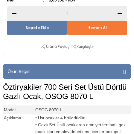
0,00 EUR + KDV
Fiyat
Sepete Ekle
Hemen Al
Ürünü Paylaş
Karşılaştır
Ürün Bilgisi
Öztiryakiler 700 Seri Set Üstü Dörtlü
Gazlı Ocak, OSOG 8070 L
Model
OSOG 8070 L
Açıklama
• Üst ocaklar 4 brülörlüdür.
• Gazlı Set Üstü ocaklarda emniyet tertibatlı gaz
muslukları ve alev denetleme için termokupul