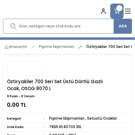
ARA
Anasayfa
Pişirme Ekipmanları
Öztiryakiler 700 Seri Set 
Öztiryakiler 700 Seri Set Üstü Dörtlü Gazlı
Ocak, OSOG 8070 L
0 Puan - 0 Yorum
0,00 TL
Pişirme Ekipmanları
,
Setüstü Ocaklar
Kategori
7865.N1.80703.35L
Stok Kodu