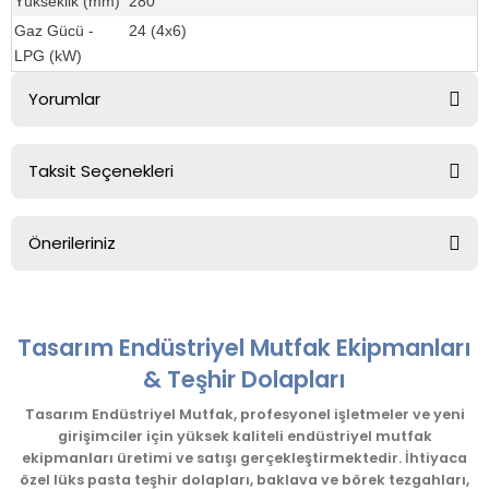
Yükseklik (mm)
280
Gaz Gücü -
24 (4x6)
LPG (kW)
Yorumlar
Taksit Seçenekleri
Bu ürüne ilk yorumu siz yapın!
Önerileriniz
Yorum Yaz
Bu ürünün fiyat bilgisi, resim, ürün açıklamalarında ve diğer
konularda yetersiz gördüğünüz noktaları öneri formunu
kullanarak tarafımıza iletebilirsiniz.
Tasarım Endüstriyel Mutfak Ekipmanları
Görüş ve önerileriniz için teşekkür ederiz.
& Teşhir Dolapları
Ürün resmi kalitesiz, bozuk veya görüntülenemiyor.
Tasarım Endüstriyel Mutfak, profesyonel işletmeler ve yeni
girişimciler için yüksek kaliteli endüstriyel mutfak
Ürün açıklamasında eksik bilgiler bulunuyor.
ekipmanları üretimi ve satışı gerçekleştirmektedir. İhtiyaca
Ürün bilgilerinde hatalar bulunuyor.
özel lüks pasta teşhir dolapları, baklava ve börek tezgahları,