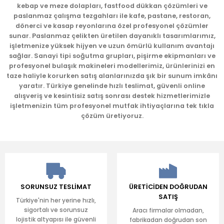
kebap ve meze dolapları, fastfood dükkan çözümleri ve
Ürün fiyatı diğer sitelerden daha pahalı.
paslanmaz çalışma tezgahları ile kafe, pastane, restoran,
Bu ürüne benzer farklı alternatifler olmalı.
dönerci ve kasap reyonlarına özel profesyonel çözümler
sunar. Paslanmaz çelikten üretilen dayanıklı tasarımlarımız,
işletmenize yüksek hijyen ve uzun ömürlü kullanım avantajı
sağlar. Sanayi tipi soğutma grupları, pişirme ekipmanları ve
profesyonel bulaşık makineleri modellerimiz, ürünlerinizi en
taze haliyle korurken satış alanlarınızda şık bir sunum imkânı
yaratır. Türkiye genelinde hızlı teslimat, güvenli online
Gönder
alışveriş ve kesintisiz satış sonrası destek hizmetlerimizle
işletmenizin tüm profesyonel mutfak ihtiyaçlarına tek tıkla
çözüm üretiyoruz.
SORUNSUZ TESLİMAT
ÜRETİCİDEN DOĞRUDAN
SATIŞ
Türkiye'nin her yerine hızlı,
sigortalı ve sorunsuz
Aracı firmalar olmadan,
lojistik altyapısı ile güvenli
fabrikadan doğrudan son