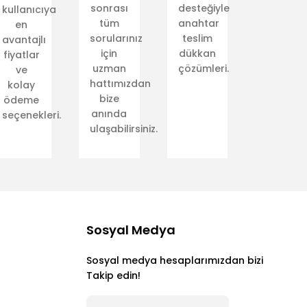
sonrası
desteğiyle
kullanıcıya
tüm
anahtar
en
sorularınız
teslim
avantajlı
için
dükkan
fiyatlar
uzman
çözümleri.
ve
hattımızdan
kolay
bize
ödeme
el.com'da.
anında
seçenekleri.
ulaşabilirsiniz.
Sosyal Medya
Sosyal medya hesaplarımızdan bizi
Takip edin!