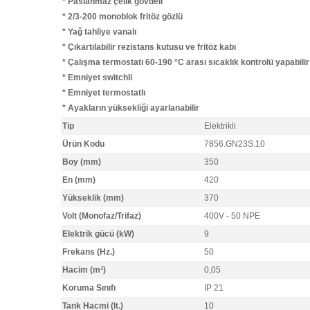
* Paslanmaz çelik gövdeli
* 2/3-200 monoblok fritöz gözlü
* Yağ tahliye vanalı
* Çıkartılabilir rezistans kutusu ve fritöz kabı
* Çalışma termostatı 60-190 °C arası sıcaklık kontrolü yapabili
* Emniyet switchli
* Emniyet termostatlı
* Ayakların yüksekliği ayarlanabilir
Tip
Elektrikli
Ürün Kodu
7856.GN23S.10
Boy (mm)
350
En (mm)
420
Yükseklik (mm)
370
Volt (Monofaz/Trifaz)
400V - 50 NPE
Elektrik gücü (kW)
9
Frekans (Hz.)
50
Hacim (m³)
0,05
Koruma Sınıfı
IP 21
Tank Hacmi (lt.)
10