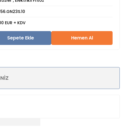
itözler
,
Elektrikli Fritöz
56.GN23S.10
00 EUR + KDV
Sepete Ekle
Hemen Al
INIZ