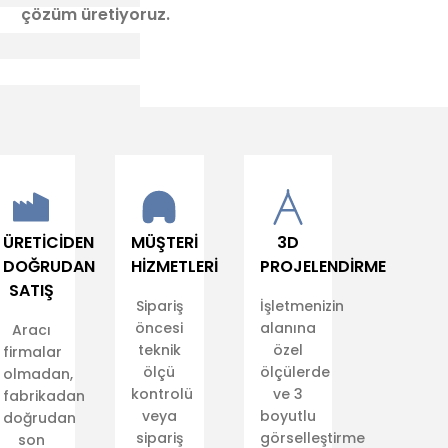
çözüm üretiyoruz.
ÜRETİCİDEN
MÜŞTERİ
3D
DOĞRUDAN
HİZMETLERİ
PROJELENDİRME
SATIŞ
Sipariş
İşletmenizin
öncesi
alanına
Aracı
teknik
özel
firmalar
ölçü
ölçülerde
olmadan,
kontrolü
ve 3
fabrikadan
veya
boyutlu
doğrudan
sipariş
görselleştirme
son