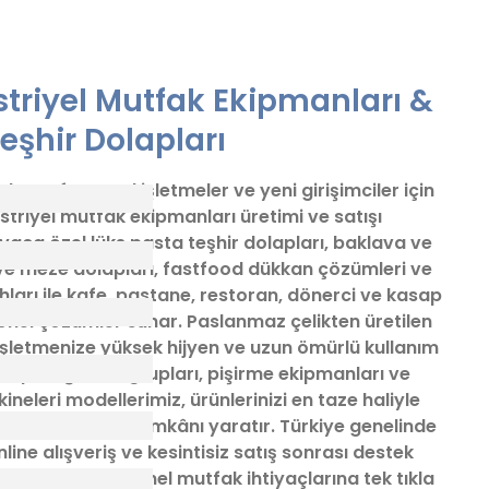
m, ürün açıklamalarında ve diğer konularda yetersiz
rmunu kullanarak tarafımıza iletebilirsiniz.
Bu ürüne ilk yorumu siz yapın!
şekkür ederiz.
triyel Mutfak Ekipmanları &
k veya görüntülenemiyor.
Yorum Yaz
eşhir Dolapları
bilgiler bulunuyor.
bulunuyor.
, profesyonel işletmeler ve yeni girişimciler için
n daha pahalı.
striyel mutfak ekipmanları üretimi ve satışı
natifler olmalı.
iyaca özel lüks pasta teşhir dolapları, baklava ve
ve meze dolapları, fastfood dükkan çözümleri ve
arı ile kafe, pastane, restoran, dönerci ve kasap
onel çözümler sunar. Paslanmaz çelikten üretilen
 işletmenize yüksek hijyen ve uzun ömürlü kullanım
i tipi soğutma grupları, pişirme ekipmanları ve
Gönder
neleri modellerimiz, ürünlerinizi en taze haliyle
da şık bir sunum imkânı yaratır. Türkiye genelinde
online alışveriş ve kesintisiz satış sonrası destek
zin tüm profesyonel mutfak ihtiyaçlarına tek tıkla