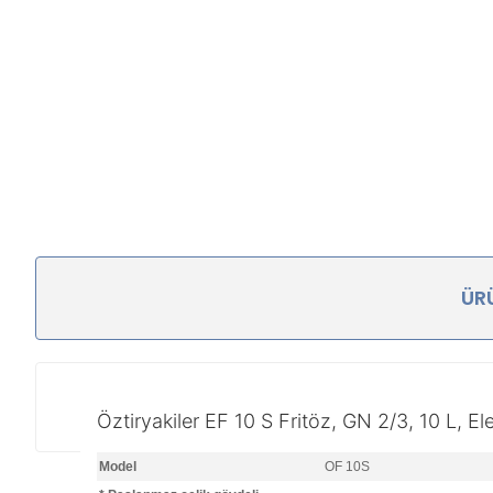
ÜRÜ
Öztiryakiler EF 10 S Fritöz, GN 2/3, 10 L, Elek
Model
OF 10S