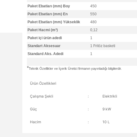
Paket Ebatları (mm) Boy
450
Paket Ebatları (mm) En
550
Paket Ebatları (mm) Yükseklik
480
Paket Hacmi (m³)
0,12
Paket içi ürün adedi
1
Standart Aksesuar
1 Fritöz basketi
Standard Aks. Adedi
1
*
Teknik Özellikler ve İçerik Üretici firmanın yayınladığı bilgilerdir.
Ürün Özellikleri
Çalışma Şekli
:
Elektrikli
Güç
:
9 kW
Hacim
:
10 L