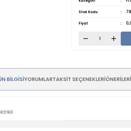
Fr
Kategori
78
Stok Kodu
0,
Fiyat
N BILGISI
YORUMLAR
TAKSIT SEÇENEKLERI
ÖNERILER
trikli