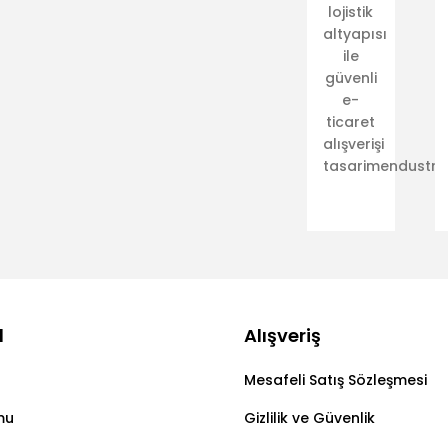
lojistik
altyapısı
ile
güvenli
e-
ticaret
alışverişi
tasarimendustriy
l
Alışveriş
Mesafeli Satış Sözleşmesi
mu
Gizlilik ve Güvenlik