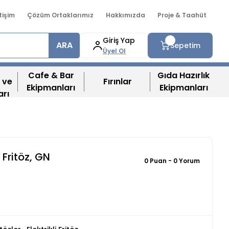
etişim
Çözüm Ortaklarımız
Hakkımızda
Proje & Taahüt
Giriş Yap
ARA
Sepetim
Üyel Ol
Cafe & Bar
Gıda Hazırlık
 ve
Fırınlar
Ekipmanları
Ekipmanları
arı
 Fritöz, GN
0 Puan - 0 Yorum