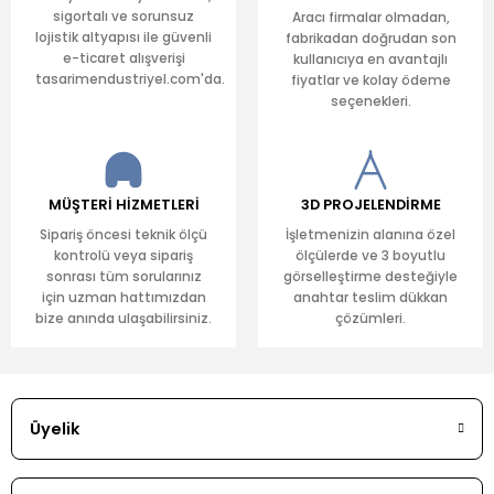
sigortalı ve sorunsuz
Aracı firmalar olmadan,
lojistik altyapısı ile güvenli
fabrikadan doğrudan son
e-ticaret alışverişi
kullanıcıya en avantajlı
tasarimendustriyel.com'da.
fiyatlar ve kolay ödeme
seçenekleri.
MÜŞTERİ HİZMETLERİ
3D PROJELENDİRME
Sipariş öncesi teknik ölçü
İşletmenizin alanına özel
kontrolü veya sipariş
ölçülerde ve 3 boyutlu
sonrası tüm sorularınız
görselleştirme desteğiyle
için uzman hattımızdan
anahtar teslim dükkan
bize anında ulaşabilirsiniz.
çözümleri.
Üyelik