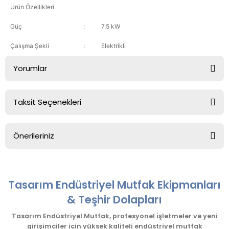
Ürün Özellikleri
Güç
:
7.5 kW
Çalışma Şekli
:
Elektrikli
Yorumlar
Taksit Seçenekleri
Bu ürüne ilk yorumu siz yapın!
Önerileriniz
Yorum Yaz
Bu ürünün fiyat bilgisi, resim, ürün açıklamalarında ve diğer
konularda yetersiz gördüğünüz noktaları öneri formunu
kullanarak tarafımıza iletebilirsiniz.
Tasarım Endüstriyel Mutfak Ekipmanları
Görüş ve önerileriniz için teşekkür ederiz.
& Teşhir Dolapları
Ürün resmi kalitesiz, bozuk veya görüntülenemiyor.
Tasarım Endüstriyel Mutfak, profesyonel işletmeler ve yeni
girişimciler için yüksek kaliteli endüstriyel mutfak
Ürün açıklamasında eksik bilgiler bulunuyor.