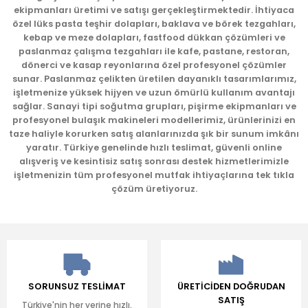
ekipmanları üretimi ve satışı gerçekleştirmektedir. İhtiyaca
Ürün bilgilerinde hatalar bulunuyor.
özel lüks pasta teşhir dolapları, baklava ve börek tezgahları,
kebap ve meze dolapları, fastfood dükkan çözümleri ve
Ürün fiyatı diğer sitelerden daha pahalı.
paslanmaz çalışma tezgahları ile kafe, pastane, restoran,
Bu ürüne benzer farklı alternatifler olmalı.
dönerci ve kasap reyonlarına özel profesyonel çözümler
sunar. Paslanmaz çelikten üretilen dayanıklı tasarımlarımız,
işletmenize yüksek hijyen ve uzun ömürlü kullanım avantajı
sağlar. Sanayi tipi soğutma grupları, pişirme ekipmanları ve
profesyonel bulaşık makineleri modellerimiz, ürünlerinizi en
taze haliyle korurken satış alanlarınızda şık bir sunum imkânı
yaratır. Türkiye genelinde hızlı teslimat, güvenli online
Gönder
alışveriş ve kesintisiz satış sonrası destek hizmetlerimizle
işletmenizin tüm profesyonel mutfak ihtiyaçlarına tek tıkla
çözüm üretiyoruz.
SORUNSUZ TESLİMAT
ÜRETİCİDEN DOĞRUDAN
SATIŞ
Türkiye'nin her yerine hızlı,