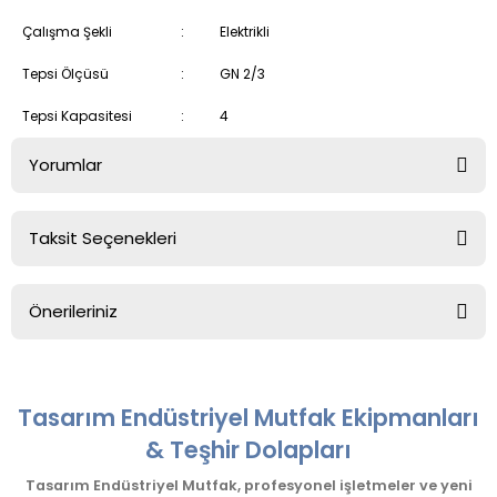
Çalışma Şekli
:
Elektrikli
Tepsi Ölçüsü
:
GN 2/3
Tepsi Kapasitesi
:
4
Yorumlar
Taksit Seçenekleri
Bu ürüne ilk yorumu siz yapın!
Önerileriniz
Yorum Yaz
Bu ürünün fiyat bilgisi, resim, ürün açıklamalarında ve diğer
konularda yetersiz gördüğünüz noktaları öneri formunu
kullanarak tarafımıza iletebilirsiniz.
Tasarım Endüstriyel Mutfak Ekipmanları
Görüş ve önerileriniz için teşekkür ederiz.
& Teşhir Dolapları
Ürün resmi kalitesiz, bozuk veya görüntülenemiyor.
Tasarım Endüstriyel Mutfak, profesyonel işletmeler ve yeni