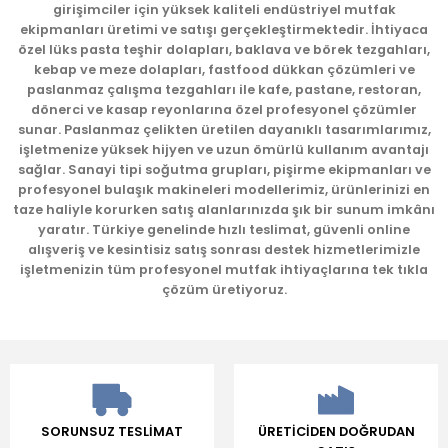
girişimciler için yüksek kaliteli endüstriyel mutfak
Ürün açıklamasında eksik bilgiler bulunuyor.
ekipmanları üretimi ve satışı gerçekleştirmektedir. İhtiyaca
Ürün bilgilerinde hatalar bulunuyor.
özel lüks pasta teşhir dolapları, baklava ve börek tezgahları,
kebap ve meze dolapları, fastfood dükkan çözümleri ve
Ürün fiyatı diğer sitelerden daha pahalı.
paslanmaz çalışma tezgahları ile kafe, pastane, restoran,
Bu ürüne benzer farklı alternatifler olmalı.
dönerci ve kasap reyonlarına özel profesyonel çözümler
sunar. Paslanmaz çelikten üretilen dayanıklı tasarımlarımız,
işletmenize yüksek hijyen ve uzun ömürlü kullanım avantajı
sağlar. Sanayi tipi soğutma grupları, pişirme ekipmanları ve
profesyonel bulaşık makineleri modellerimiz, ürünlerinizi en
taze haliyle korurken satış alanlarınızda şık bir sunum imkânı
yaratır. Türkiye genelinde hızlı teslimat, güvenli online
Gönder
alışveriş ve kesintisiz satış sonrası destek hizmetlerimizle
işletmenizin tüm profesyonel mutfak ihtiyaçlarına tek tıkla
çözüm üretiyoruz.
SORUNSUZ TESLİMAT
ÜRETİCİDEN DOĞRUDAN