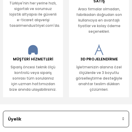
SATIŞ
Türkiye'nin her yerine hızlı,
sigortalı ve sorunsuz
Aracı firmalar olmadan,
lojistik altyapısı ile güvenli
fabrikadan doğrudan son
e-ticaret alışverişi
kullanıcıya en avantajlı
tasarimendustriyel.com'da.
fiyatlar ve kolay ödeme
seçenekleri.
MÜŞTERİ HİZMETLERİ
3D PROJELENDİRME
Sipariş öncesi teknik ölçü
İşletmenizin alanına özel
kontrolü veya sipariş
ölçülerde ve 3 boyutlu
sonrası tüm sorularınız
görselleştirme desteğiyle
için uzman hattımızdan
anahtar teslim dükkan
bize anında ulaşabilirsiniz.
çözümleri.
Üyelik