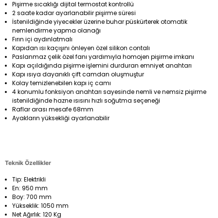
Pişirme sıcaklığı dijital termostat kontrollü
2 saate kadar ayarlanabilir pişirme süresi
İstenildiğinde yiyecekler üzerine buhar püskürterek otomatik
nemlendirme yapma olanağı
Fırın içi aydınlatmalı
Kapıdan ısı kaçışını önleyen özel silikon contalı
Paslanmaz çelik özel fanı yardımıyla homojen pişirme imkanı
Kapı açıldığında pişirme işlemini durduran emniyet anahtarı
Kapı ısıya dayanıklı çift camdan oluşmuştur
Kolay temizlenebilen kapı iç camı
4 konumlu fonksiyon anahtarı sayesinde nemli ve nemsiz pişirme
istenildiğinde hazne ısısını hızlı soğutma seçeneği
Raflar arası mesafe 68mm
Ayakların yüksekliği ayarlanabilir
Teknik Özellikler
Tip: Elektrikli
En: 950 mm
Boy: 700 mm
Yükseklik: 1050 mm
Net Ağırlık: 120 Kg