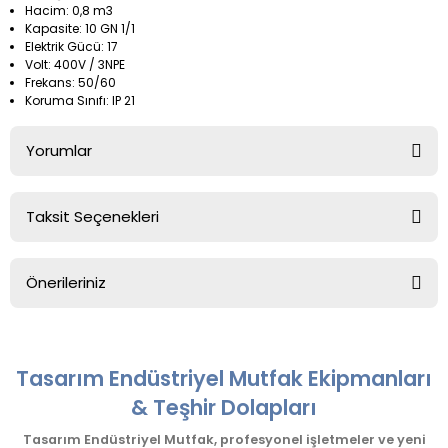
Hacim: 0,8 m3
Kapasite: 10 GN 1/1
Elektrik Gücü: 17
Volt: 400V / 3NPE
Frekans: 50/60
Koruma Sınıfı: IP 21
Yorumlar
Taksit Seçenekleri
Bu ürüne ilk yorumu siz yapın!
Önerileriniz
Yorum Yaz
Bu ürünün fiyat bilgisi, resim, ürün açıklamalarında ve diğer
konularda yetersiz gördüğünüz noktaları öneri formunu
kullanarak tarafımıza iletebilirsiniz.
Tasarım Endüstriyel Mutfak Ekipmanları
Görüş ve önerileriniz için teşekkür ederiz.
& Teşhir Dolapları
Ürün resmi kalitesiz, bozuk veya görüntülenemiyor.
Tasarım Endüstriyel Mutfak, profesyonel işletmeler ve yeni