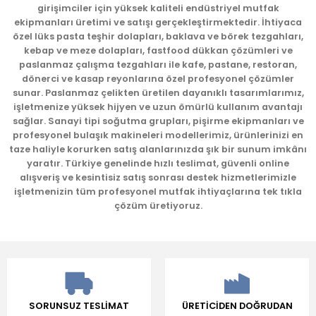
girişimciler için yüksek kaliteli endüstriyel mutfak
Ürün açıklamasında eksik bilgiler bulunuyor.
ekipmanları üretimi ve satışı gerçekleştirmektedir. İhtiyaca
Ürün bilgilerinde hatalar bulunuyor.
özel lüks pasta teşhir dolapları, baklava ve börek tezgahları,
kebap ve meze dolapları, fastfood dükkan çözümleri ve
Ürün fiyatı diğer sitelerden daha pahalı.
paslanmaz çalışma tezgahları ile kafe, pastane, restoran,
Bu ürüne benzer farklı alternatifler olmalı.
dönerci ve kasap reyonlarına özel profesyonel çözümler
sunar. Paslanmaz çelikten üretilen dayanıklı tasarımlarımız,
işletmenize yüksek hijyen ve uzun ömürlü kullanım avantajı
sağlar. Sanayi tipi soğutma grupları, pişirme ekipmanları ve
profesyonel bulaşık makineleri modellerimiz, ürünlerinizi en
taze haliyle korurken satış alanlarınızda şık bir sunum imkânı
yaratır. Türkiye genelinde hızlı teslimat, güvenli online
Gönder
alışveriş ve kesintisiz satış sonrası destek hizmetlerimizle
işletmenizin tüm profesyonel mutfak ihtiyaçlarına tek tıkla
çözüm üretiyoruz.
SORUNSUZ TESLİMAT
ÜRETİCİDEN DOĞRUDAN