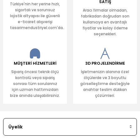
SATIŞ
Türkiye'nin her yerine hızlı,
sigortalı ve sorunsuz
Aracı firmalar olmadan,
lojistik altyapısı ile güvenli
fabrikadan doğrudan son
e-ticaret alışverişi
kullanıcıya en avantajlı
tasarimendustriyel.com'da.
fiyatlar ve kolay ödeme
seçenekleri.
MÜŞTERİ HİZMETLERİ
3D PROJELENDİRME
Sipariş öncesi teknik ölçü
İşletmenizin alanına özel
kontrolü veya sipariş
ölçülerde ve 3 boyutlu
sonrası tüm sorularınız
görselleştirme desteğiyle
için uzman hattımızdan
anahtar teslim dükkan
bize anında ulaşabilirsiniz.
çözümleri.
Üyelik