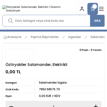
ARA
Anasayfa
Pişirme Ekipmanları
Izgaralar
Salamander
0 Puan - 0 Yorum
Öztiryakiler Salamander, Elektrikli
0,00 TL
Salamander Izgara
Kategori
7850.58575.70
Stok Kodu
0,00 EUR + KDV
Fiyat