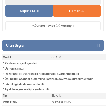
Sepete Ekle
Hemen Al
Ürünü Paylaş
Karşılaştır
Ürün Bilgisi
Model
OS 200
* Paslanmaz çelik gövdeli
* Üstten ısıtmalı
* Rezistans ısı ayarı enerji regülatörü ile ayarlanmaktadır
* Üst bölüm asansör sistemli ve istenilen seviyede durabilmektedir
* İstenildiğinde duvara asılabilir
* Ayakların yüksekliği ayarlanabilir
Tip
Elektrikli
Ürün Kodu
7850.58575.70