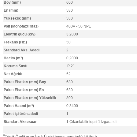
Boy (mm)
600
En (mm)
580
Yükseklik (mm)
580
Volt (Monofaz/Trifaz)
400V - 50 NPE
Elektrik gücü (kW)
3,2000
Frekans (Hz.)
50
Standard Aks. Adedi
2
Hacim (m³)
0,2000
Koruma Sınıfı
IP 21
Net Ağırlık
52
Paket Ebatları (mm) Boy
680
Paket Ebatları (mm) En
630
Paket Ebatları (mm) Yükseklik
800
Paket Hacmi (m³)
0,3400
Paket içi ürün adedi
1
Standart Aksesuar
1 Çıkarılabilir tepsi 1 Izgara teli
*
Teknik Özellikler ve İçerik Üretici firmanın yayınladığı bilgilerdir.