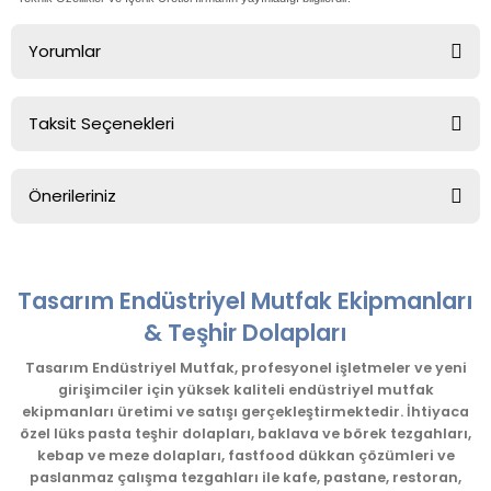
Yorumlar
Taksit Seçenekleri
Bu ürüne ilk yorumu siz yapın!
Önerileriniz
Yorum Yaz
Bu ürünün fiyat bilgisi, resim, ürün açıklamalarında ve diğer
konularda yetersiz gördüğünüz noktaları öneri formunu
kullanarak tarafımıza iletebilirsiniz.
Tasarım Endüstriyel Mutfak Ekipmanları
Görüş ve önerileriniz için teşekkür ederiz.
& Teşhir Dolapları
Ürün resmi kalitesiz, bozuk veya görüntülenemiyor.
Tasarım Endüstriyel Mutfak, profesyonel işletmeler ve yeni
girişimciler için yüksek kaliteli endüstriyel mutfak
Ürün açıklamasında eksik bilgiler bulunuyor.
ekipmanları üretimi ve satışı gerçekleştirmektedir. İhtiyaca
Ürün bilgilerinde hatalar bulunuyor.
özel lüks pasta teşhir dolapları, baklava ve börek tezgahları,
kebap ve meze dolapları, fastfood dükkan çözümleri ve
Ürün fiyatı diğer sitelerden daha pahalı.
paslanmaz çalışma tezgahları ile kafe, pastane, restoran,
Bu ürüne benzer farklı alternatifler olmalı.