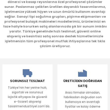
dönerci ve kasap reyonlarına özel profesyonel çözümler
sunar. Paslanmaz çelikten üretilen dayanıklı tasarımlarımız,
işletmenize yüksek hijyen ve uzun ömürlü kullanım avantajı
sağlar. Sanayi tipi soğutma grupları, pişirme ekipmanları ve
profesyonel bulaşık makineleri modellerimiz, ürünlerinizi en
taze haliyle korurken satış alanlarınızda şık bir sunum imkânı
yaratır. Türkiye genelinde hızlı teslimat, güvenli online
Gönder
alışveriş ve kesintisiz satış sonrası destek hizmetlerimizle
işletmenizin tüm profesyonel mutfak ihtiyaçlarına tek tıkla
çözüm üretiyoruz.
SORUNSUZ TESLİMAT
ÜRETİCİDEN DOĞRUDAN
SATIŞ
Türkiye'nin her yerine hızlı,
sigortalı ve sorunsuz
Aracı firmalar olmadan,
lojistik altyapısı ile güvenli
fabrikadan doğrudan son
e-ticaret alışverişi
kullanıcıya en avantajlı
tasarimendustriyel.com'da.
fiyatlar ve kolay ödeme