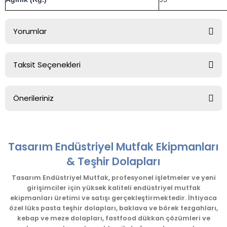
Yorumlar
Taksit Seçenekleri
Bu ürüne ilk yorumu siz yapın!
Önerileriniz
Yorum Yaz
Bu ürünün fiyat bilgisi, resim, ürün açıklamalarında ve diğer
konularda yetersiz gördüğünüz noktaları öneri formunu
kullanarak tarafımıza iletebilirsiniz.
Tasarım Endüstriyel Mutfak Ekipmanları
Görüş ve önerileriniz için teşekkür ederiz.
& Teşhir Dolapları
Ürün resmi kalitesiz, bozuk veya görüntülenemiyor.
Tasarım Endüstriyel Mutfak, profesyonel işletmeler ve yeni
girişimciler için yüksek kaliteli endüstriyel mutfak
Ürün açıklamasında eksik bilgiler bulunuyor.
ekipmanları üretimi ve satışı gerçekleştirmektedir. İhtiyaca
Ürün bilgilerinde hatalar bulunuyor.
özel lüks pasta teşhir dolapları, baklava ve börek tezgahları,
kebap ve meze dolapları, fastfood dükkan çözümleri ve
Ürün fiyatı diğer sitelerden daha pahalı.