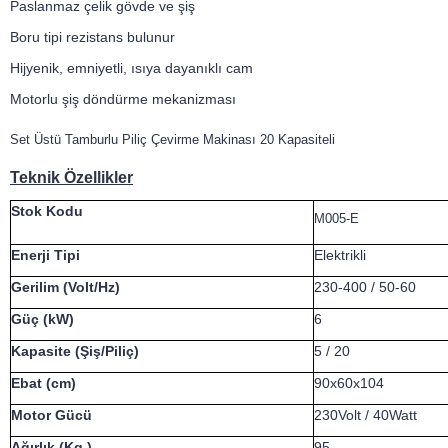
Paslanmaz çelik gövde ve şiş
Boru tipi rezistans bulunur
Hijyenik, emniyetli, ısıya dayanıklı cam
Motorlu şiş döndürme mekanizması
Set Üstü Tamburlu Piliç Çevirme Makinası 20 Kapasiteli
Teknik Özellikler
Stok Kodu
M005-E
Enerji Tipi
Elektrikli
Gerilim (Volt/Hz)
230-400 / 50-60
Güç (kW)
6
Kapasite (Şiş/Piliç)
5 / 20
Ebat (cm)
90x60x104
Motor Gücü
230Volt / 40Watt
Ağırlık (Kg.)
95