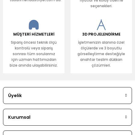
tasarimendustriyel.com'da.
fiyatlar ve kolay ödeme
seçenekleri.
MÜŞTERİ HİZMETLERİ
3D PROJELENDİRME
Sipariş öncesi teknik ölçü
İşletmenizin alanına özel
kontrolü veya sipariş
ölçülerde ve 3 boyutlu
sonrası tüm sorularınız
görselleştirme desteğiyle
için uzman hattımızdan
anahtar teslim dükkan
bize anında ulaşabilirsiniz.
çözümleri.
Üyelik
Kurumsal