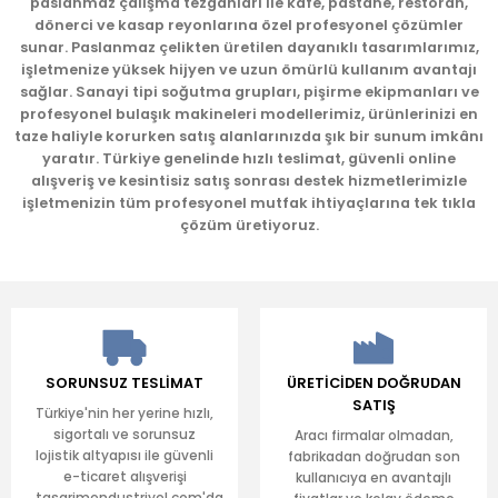
paslanmaz çalışma tezgahları ile kafe, pastane, restoran,
Bu ürüne benzer farklı alternatifler olmalı.
dönerci ve kasap reyonlarına özel profesyonel çözümler
sunar. Paslanmaz çelikten üretilen dayanıklı tasarımlarımız,
işletmenize yüksek hijyen ve uzun ömürlü kullanım avantajı
sağlar. Sanayi tipi soğutma grupları, pişirme ekipmanları ve
profesyonel bulaşık makineleri modellerimiz, ürünlerinizi en
taze haliyle korurken satış alanlarınızda şık bir sunum imkânı
yaratır. Türkiye genelinde hızlı teslimat, güvenli online
Gönder
alışveriş ve kesintisiz satış sonrası destek hizmetlerimizle
işletmenizin tüm profesyonel mutfak ihtiyaçlarına tek tıkla
çözüm üretiyoruz.
SORUNSUZ TESLİMAT
ÜRETİCİDEN DOĞRUDAN
SATIŞ
Türkiye'nin her yerine hızlı,
sigortalı ve sorunsuz
Aracı firmalar olmadan,
lojistik altyapısı ile güvenli
fabrikadan doğrudan son
e-ticaret alışverişi
kullanıcıya en avantajlı