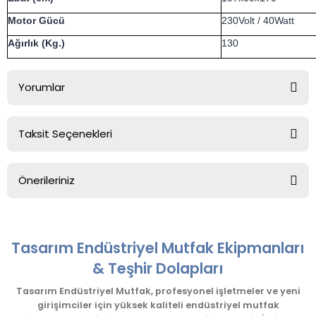
Motor Gücü
230Volt / 40Watt
Ağırlık (Kg.)
130
Yorumlar
Taksit Seçenekleri
Bu ürüne ilk yorumu siz yapın!
Önerileriniz
Yorum Yaz
Bu ürünün fiyat bilgisi, resim, ürün açıklamalarında ve diğer
konularda yetersiz gördüğünüz noktaları öneri formunu
kullanarak tarafımıza iletebilirsiniz.
Tasarım Endüstriyel Mutfak Ekipmanları
Görüş ve önerileriniz için teşekkür ederiz.
& Teşhir Dolapları
Ürün resmi kalitesiz, bozuk veya görüntülenemiyor.
Tasarım Endüstriyel Mutfak, profesyonel işletmeler ve yeni
girişimciler için yüksek kaliteli endüstriyel mutfak
Ürün açıklamasında eksik bilgiler bulunuyor.