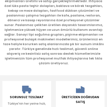
ekipmanları üretimi ve satışı gerçekleştirmektedir. İhtiyaca
Ürün bilgilerinde hatalar bulunuyor.
özel lüks pasta teşhir dolapları, baklava ve börek tezgahları,
kebap ve meze dolapları, fastfood dükkan çözümleri ve
Ürün fiyatı diğer sitelerden daha pahalı.
paslanmaz çalışma tezgahları ile kafe, pastane, restoran,
Bu ürüne benzer farklı alternatifler olmalı.
dönerci ve kasap reyonlarına özel profesyonel çözümler
sunar. Paslanmaz çelikten üretilen dayanıklı tasarımlarımız,
işletmenize yüksek hijyen ve uzun ömürlü kullanım avantajı
sağlar. Sanayi tipi soğutma grupları, pişirme ekipmanları ve
profesyonel bulaşık makineleri modellerimiz, ürünlerinizi en
taze haliyle korurken satış alanlarınızda şık bir sunum imkânı
yaratır. Türkiye genelinde hızlı teslimat, güvenli online
Gönder
alışveriş ve kesintisiz satış sonrası destek hizmetlerimizle
işletmenizin tüm profesyonel mutfak ihtiyaçlarına tek tıkla
çözüm üretiyoruz.
SORUNSUZ TESLİMAT
ÜRETİCİDEN DOĞRUDAN
SATIŞ
Türkiye'nin her yerine hızlı,