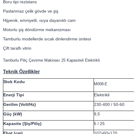
Boru tipi rezistans
Paslanmaz çelik gövde ve şiş
Hijyenik, emniyetli, ısıya dayanıklı cam
Motorlu şiş döndürme mekanizması
Tamburlu modellerde sıcak dinlendirme ünitesi
Çift taraflı vitrin
Tamburlu Piliç Çevirme Makinası 25 Kapasiteli Elektrikli
Teknik Özellikler
Stok Kodu
M008-E
Enerji Tipi
Elektrikli
Gerilim (Volt/Hz)
230-400 / 50-60
Güç (kW)
9,5
Kapasite (Şiş/Piliç)
5 / 25
Ebat (cm)
107x60x170