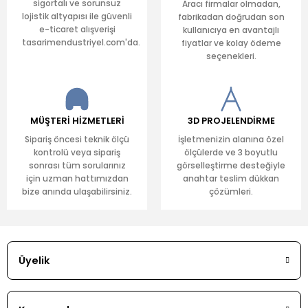
sigortalı ve sorunsuz
Aracı firmalar olmadan,
lojistik altyapısı ile güvenli
fabrikadan doğrudan son
e-ticaret alışverişi
kullanıcıya en avantajlı
tasarimendustriyel.com'da.
fiyatlar ve kolay ödeme
seçenekleri.
MÜŞTERİ HİZMETLERİ
3D PROJELENDİRME
Sipariş öncesi teknik ölçü
İşletmenizin alanına özel
kontrolü veya sipariş
ölçülerde ve 3 boyutlu
sonrası tüm sorularınız
görselleştirme desteğiyle
için uzman hattımızdan
anahtar teslim dükkan
bize anında ulaşabilirsiniz.
çözümleri.
Üyelik