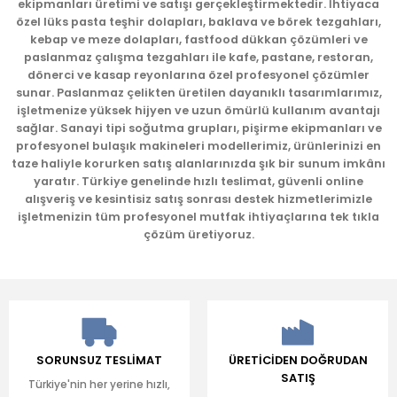
ekipmanları üretimi ve satışı gerçekleştirmektedir. İhtiyaca
Ürün bilgilerinde hatalar bulunuyor.
özel lüks pasta teşhir dolapları, baklava ve börek tezgahları,
kebap ve meze dolapları, fastfood dükkan çözümleri ve
Ürün fiyatı diğer sitelerden daha pahalı.
paslanmaz çalışma tezgahları ile kafe, pastane, restoran,
Bu ürüne benzer farklı alternatifler olmalı.
dönerci ve kasap reyonlarına özel profesyonel çözümler
sunar. Paslanmaz çelikten üretilen dayanıklı tasarımlarımız,
işletmenize yüksek hijyen ve uzun ömürlü kullanım avantajı
sağlar. Sanayi tipi soğutma grupları, pişirme ekipmanları ve
profesyonel bulaşık makineleri modellerimiz, ürünlerinizi en
taze haliyle korurken satış alanlarınızda şık bir sunum imkânı
yaratır. Türkiye genelinde hızlı teslimat, güvenli online
Gönder
alışveriş ve kesintisiz satış sonrası destek hizmetlerimizle
işletmenizin tüm profesyonel mutfak ihtiyaçlarına tek tıkla
çözüm üretiyoruz.
SORUNSUZ TESLİMAT
ÜRETİCİDEN DOĞRUDAN
SATIŞ
Türkiye'nin her yerine hızlı,