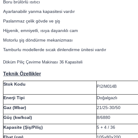
Boru brülörlü ısıtıcı
Ayarlanabilir yanma kapasitesi vardır
Paslanmaz çelik gövde ve şiş
Hijyenik, emniyetli, ısıya dayanıklı cam
Motorlu şiş döndürme mekanizması
Tamburlu modellerde sıcak dinlendirme ünitesi vardır
Döküm Piliç Çevirme Makinası 36 Kapasiteli
Teknik Özellikler
Stok Kodu
PI2/M014B
Enerji Tipi
Doğalgazlı
Gaz (Mbar)
21/25-30/50
Güç (kw/kcal)
8/6880
Kapasite (Şiş/Piliç)
5 + 4 / 36
Ebat (cm)
105x80x200