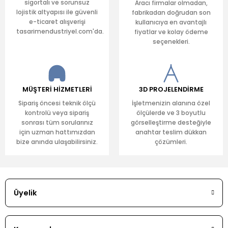
sigortalı ve sorunsuz
Aracı firmalar olmadan,
lojistik altyapısı ile güvenli
fabrikadan doğrudan son
e-ticaret alışverişi
kullanıcıya en avantajlı
tasarimendustriyel.com'da.
fiyatlar ve kolay ödeme
seçenekleri.
MÜŞTERİ HİZMETLERİ
3D PROJELENDİRME
Sipariş öncesi teknik ölçü
İşletmenizin alanına özel
kontrolü veya sipariş
ölçülerde ve 3 boyutlu
sonrası tüm sorularınız
görselleştirme desteğiyle
için uzman hattımızdan
anahtar teslim dükkan
bize anında ulaşabilirsiniz.
çözümleri.
Üyelik