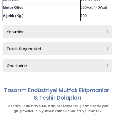
Motor Gücü
230Volt / 40Watt
Ağırlık (Kg.)
100
Yorumlar
Taksit Seçenekleri
Bu ürüne ilk yorumu siz yapın!
Önerileriniz
Yorum Yaz
Bu ürünün fiyat bilgisi, resim, ürün açıklamalarında ve diğer
konularda yetersiz gördüğünüz noktaları öneri formunu
kullanarak tarafımıza iletebilirsiniz.
Tasarım Endüstriyel Mutfak Ekipmanları
Görüş ve önerileriniz için teşekkür ederiz.
& Teşhir Dolapları
Ürün resmi kalitesiz, bozuk veya görüntülenemiyor.
Tasarım Endüstriyel Mutfak, profesyonel işletmeler ve yeni
girişimciler için yüksek kaliteli endüstriyel mutfak
Ürün açıklamasında eksik bilgiler bulunuyor.