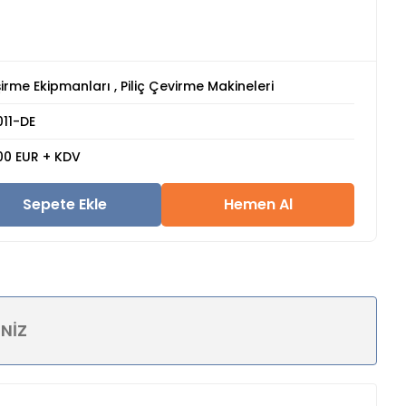
şirme Ekipmanları
,
Piliç Çevirme Makineleri
11-DE
00 EUR + KDV
Sepete Ekle
Hemen Al
INIZ