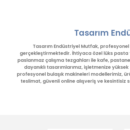
Bu ürünün fiyat bilgisi, resim, ürün açıklamalarında ve diğ
Görüş ve önerileriniz için teşekkür ederiz.
Tasarım Endüs
Ürün resmi kalitesiz, bozuk veya görüntülenemiyor.
Ürün açıklamasında eksik bilgiler bulunuyor.
Tasarım Endüstriyel Mutfak, profesyonel iş
Ürün bilgilerinde hatalar bulunuyor.
gerçekleştirmektedir. İhtiyaca özel lüks pasta
Ürün fiyatı diğer sitelerden daha pahalı.
paslanmaz çalışma tezgahları ile kafe, pastane
Bu ürüne benzer farklı alternatifler olmalı.
dayanıklı tasarımlarımız, işletmenize yüksek
profesyonel bulaşık makineleri modellerimiz, ürün
teslimat, güvenli online alışveriş ve kesintisi