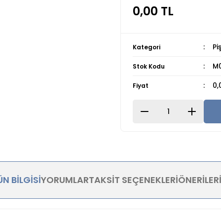
0,00 TL
Pi
Kategori
M0
Stok Kodu
0,
Fiyat
N BILGISI
YORUMLAR
TAKSIT SEÇENEKLERI
ÖNERILER