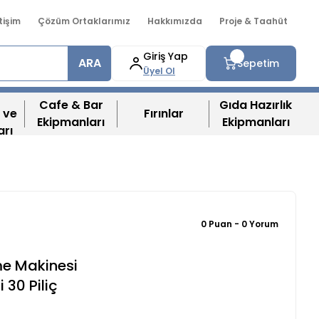
etişim
Çözüm Ortaklarımız
Hakkımızda
Proje & Taahüt
Giriş Yap
ARA
Sepetim
Üyel Ol
Cafe & Bar
Gıda Hazırlık
 ve
Fırınlar
Ekipmanları
Ekipmanları
arı
0 Puan - 0 Yorum
me Makinesi
i 30 Piliç