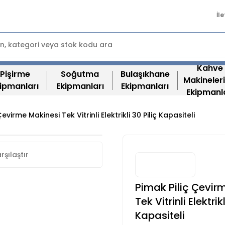
İl
Kahve
Pişirme
Soğutma
Bulaşıkhane
Makineleri
ipmanları
Ekipmanları
Ekipmanları
Ekipmanl
evirme Makinesi Tek Vitrinli Elektrikli 30 Piliç Kapasiteli
rşılaştır
Pimak Piliç Çevir
Tek Vitrinli Elektrikl
Kapasiteli