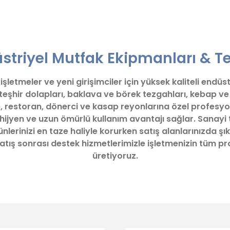
er konularda yetersiz gördüğünüz noktaları öneri formunu kullanarak tara
Bu ürüne ilk yorumu siz yapın!
triyel Mutfak Ekipmanları & Te
Yorum Yaz
letmeler ve yeni girişimciler için yüksek kaliteli endüs
 teşhir dolapları, baklava ve börek tezgahları, kebap 
, restoran, dönerci ve kasap reyonlarına özel profesyo
 hijyen ve uzun ömürlü kullanım avantajı sağlar. Sanayi 
lerinizi en taze haliyle korurken satış alanlarınızda şık
z satış sonrası destek hizmetlerimizle işletmenizin tüm 
üretiyoruz.
Gönder