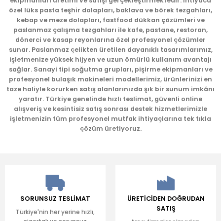
ekipmanları üretimi ve satışı gerçekleştirmektedir. İhtiyaca
Ürün bilgilerinde hatalar bulunuyor.
özel lüks pasta teşhir dolapları, baklava ve börek tezgahları,
kebap ve meze dolapları, fastfood dükkan çözümleri ve
Ürün fiyatı diğer sitelerden daha pahalı.
paslanmaz çalışma tezgahları ile kafe, pastane, restoran,
Bu ürüne benzer farklı alternatifler olmalı.
dönerci ve kasap reyonlarına özel profesyonel çözümler
sunar. Paslanmaz çelikten üretilen dayanıklı tasarımlarımız,
işletmenize yüksek hijyen ve uzun ömürlü kullanım avantajı
sağlar. Sanayi tipi soğutma grupları, pişirme ekipmanları ve
profesyonel bulaşık makineleri modellerimiz, ürünlerinizi en
taze haliyle korurken satış alanlarınızda şık bir sunum imkânı
yaratır. Türkiye genelinde hızlı teslimat, güvenli online
Gönder
alışveriş ve kesintisiz satış sonrası destek hizmetlerimizle
işletmenizin tüm profesyonel mutfak ihtiyaçlarına tek tıkla
çözüm üretiyoruz.
SORUNSUZ TESLİMAT
ÜRETİCİDEN DOĞRUDAN
SATIŞ
Türkiye'nin her yerine hızlı,