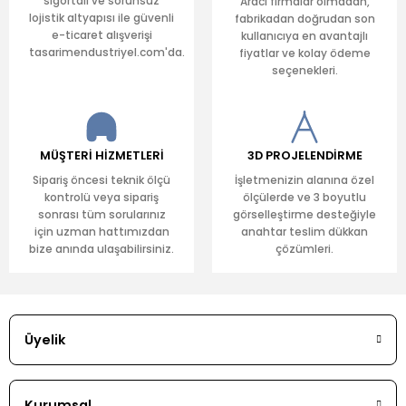
sigortalı ve sorunsuz
Aracı firmalar olmadan,
lojistik altyapısı ile güvenli
fabrikadan doğrudan son
e-ticaret alışverişi
kullanıcıya en avantajlı
tasarimendustriyel.com'da.
fiyatlar ve kolay ödeme
seçenekleri.
MÜŞTERİ HİZMETLERİ
3D PROJELENDİRME
Sipariş öncesi teknik ölçü
İşletmenizin alanına özel
kontrolü veya sipariş
ölçülerde ve 3 boyutlu
sonrası tüm sorularınız
görselleştirme desteğiyle
için uzman hattımızdan
anahtar teslim dükkan
bize anında ulaşabilirsiniz.
çözümleri.
Üyelik
Kurumsal