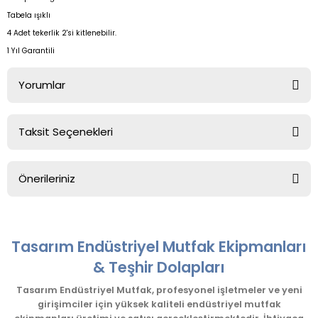
Tabela ışıklı
4 Adet tekerlik 2'si kitlenebilir.
1 Yıl Garantili
Yorumlar
Taksit Seçenekleri
Bu ürüne ilk yorumu siz yapın!
Önerileriniz
Yorum Yaz
Bu ürünün fiyat bilgisi, resim, ürün açıklamalarında ve diğer
konularda yetersiz gördüğünüz noktaları öneri formunu
kullanarak tarafımıza iletebilirsiniz.
Tasarım Endüstriyel Mutfak Ekipmanları
Görüş ve önerileriniz için teşekkür ederiz.
& Teşhir Dolapları
Ürün resmi kalitesiz, bozuk veya görüntülenemiyor.
Tasarım Endüstriyel Mutfak, profesyonel işletmeler ve yeni
girişimciler için yüksek kaliteli endüstriyel mutfak
Ürün açıklamasında eksik bilgiler bulunuyor.