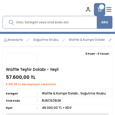
ARA
Anasayfa
Soğutma Grubu
Waffle & Kumpir Dolabı
0 Puan - 0 Yorum
Waffle Teşhir Dolabı - Yeşil
57.600,00 TL
5.616,96 TL den başlayan taksitlerle!
Waffle & Kumpir Dolabı
,
Soğutma Grubu
Kategori
RLWC6Z9LSK
Stok Kodu
48.000,00 TL + KDV
Fiyat