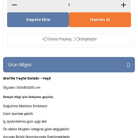
Sepete Ekle
Hemen Al
Ürünü Paylaş
Karşılaştır
Ürün Bilgisi
Waffle Teşhir Dolabı - Yeşil
Ölçüleri: 100x80x135 cm
Detaylı bilgi için iletişime geçiniz.
Soğutma Markası Embraco
Cam bombe şekilli
İç aydınlatma gün ışığı led
Ön dekor Müşteri isteğine göre değişebilir.
Avrupa Birliği Normlarında Üretilmektedir.