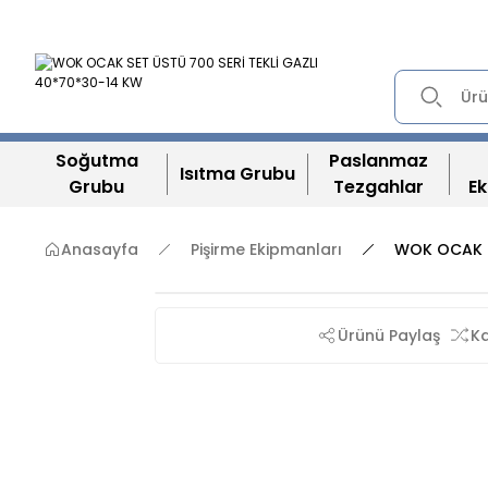
Soğutma
Paslanmaz
Isıtma Grubu
Grubu
Tezgahlar
Ek
Anasayfa
Pişirme Ekipmanları
WOK OCAK S
Ürünü Paylaş
Ka