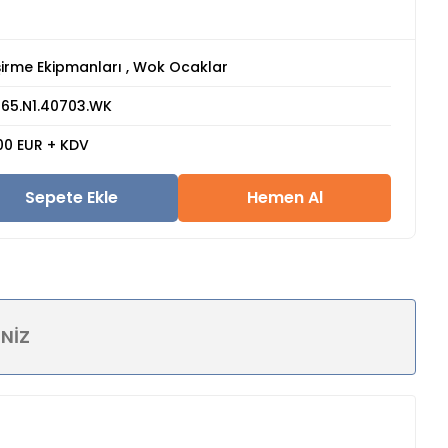
şirme Ekipmanları
,
Wok Ocaklar
65.N1.40703.WK
00 EUR + KDV
Sepete Ekle
Hemen Al
INIZ