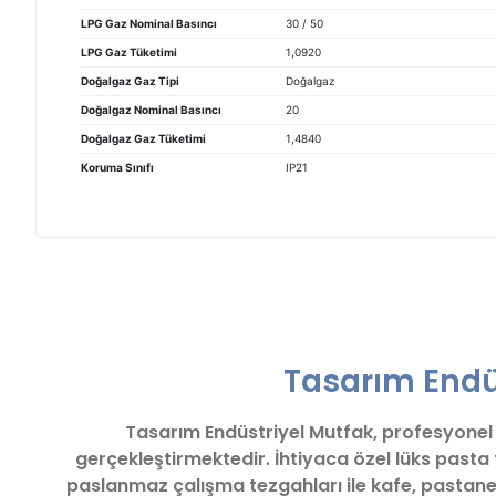
LPG Gaz Nominal Basıncı
30 / 50
LPG Gaz Tüketimi
1,0920
Doğalgaz Gaz Tipi
Doğalgaz
Doğalgaz Nominal Basıncı
20
Doğalgaz Gaz Tüketimi
1,4840
Koruma Sınıfı
IP21
Bu ürünün fiyat bilgisi, resim, ürün açıklamalarında ve diğ
Görüş ve önerileriniz için teşekkür ederiz.
Tasarım Endüs
Ürün resmi kalitesiz, bozuk veya görüntülenemiyor.
Ürün açıklamasında eksik bilgiler bulunuyor.
Tasarım Endüstriyel Mutfak, profesyonel iş
Ürün bilgilerinde hatalar bulunuyor.
gerçekleştirmektedir. İhtiyaca özel lüks pasta
Ürün fiyatı diğer sitelerden daha pahalı.
paslanmaz çalışma tezgahları ile kafe, pastane
Bu ürüne benzer farklı alternatifler olmalı.