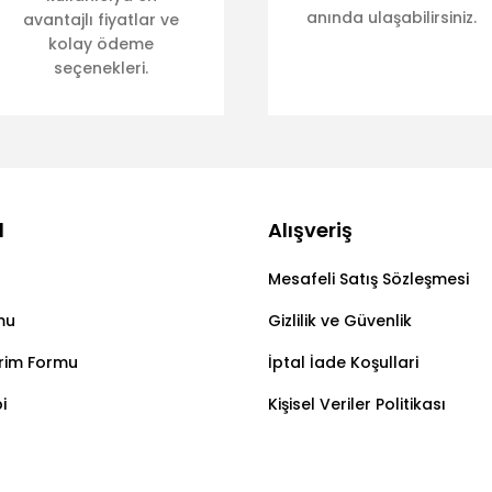
anında ulaşabilirsiniz.
avantajlı fiyatlar ve
kolay ödeme
seçenekleri.
l
Alışveriş
Mesafeli Satış Sözleşmesi
mu
Gizlilik ve Güvenlik
irim Formu
İptal İade Koşullari
i
Kişisel Veriler Politikası