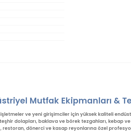
er konularda yetersiz gördüğünüz noktaları öneri formunu kullanarak tara
Bu ürüne ilk yorumu siz yapın!
triyel Mutfak Ekipmanları & Te
Yorum Yaz
letmeler ve yeni girişimciler için yüksek kaliteli endüs
 teşhir dolapları, baklava ve börek tezgahları, kebap 
, restoran, dönerci ve kasap reyonlarına özel profesyo