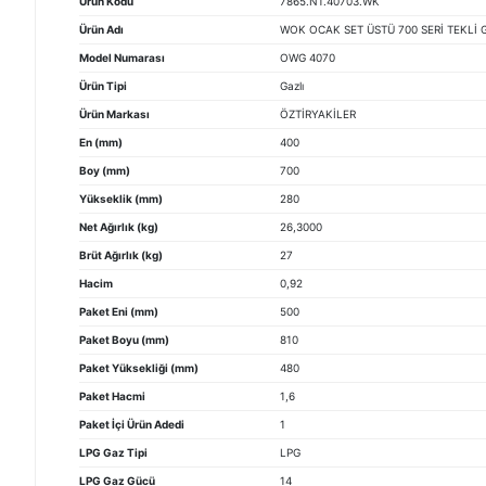
Ürün Kodu
7865.N1.40703.WK
Ürün Adı
WOK OCAK SET ÜSTÜ 700 SERİ TEKLİ 
Model Numarası
OWG 4070
Ürün Tipi
Gazlı
Ürün Markası
ÖZTİRYAKİLER
En (mm)
400
Boy (mm)
700
Yükseklik (mm)
280
Net Ağırlık (kg)
26,3000
Brüt Ağırlık (kg)
27
Hacim
0,92
Paket Eni (mm)
500
Paket Boyu (mm)
810
Paket Yüksekliği (mm)
480
Paket Hacmi
1,6
Paket İçi Ürün Adedi
1
LPG Gaz Tipi
LPG
LPG Gaz Gücü
14