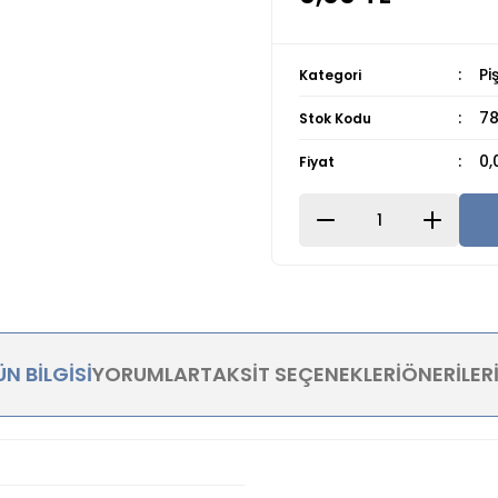
Pi
Kategori
78
Stok Kodu
0,
Fiyat
N BILGISI
YORUMLAR
TAKSIT SEÇENEKLERI
ÖNERILER