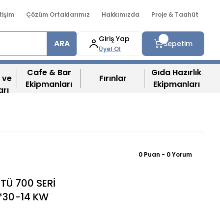
etişim
Çözüm Ortaklarımız
Hakkımızda
Proje & Taahüt
Giriş Yap
ARA
Sepetim
Üyel Ol
Cafe & Bar
Gıda Hazırlık
 ve
Fırınlar
Ekipmanları
Ekipmanları
arı
0 Puan - 0 Yorum
TÜ 700 SERİ
0*30-14 KW