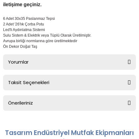
iletişime geçiniz.
6 Adet 30x35 Paslanmaz Tepsi
2 Adet '26'lık Çorba Potu
Led'li Aydınlatma Sistemi
Sulu Sistem & Elektrik veya Tüplü Olarak Üretilmiştir.
Avrupa birliği normlarına göre üretilmektedir
Ön Dekor Doğal Taş
Yorumlar
Taksit Seçenekleri
Bu ürüne ilk yorumu siz yapın!
Önerileriniz
Yorum Yaz
Bu ürünün fiyat bilgisi, resim, ürün açıklamalarında ve diğer
konularda yetersiz gördüğünüz noktaları öneri formunu
kullanarak tarafımıza iletebilirsiniz.
Tasarım Endüstriyel Mutfak Ekipmanları
Görüş ve önerileriniz için teşekkür ederiz.