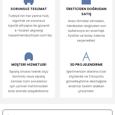
SORUNSUZ TESLİMAT
ÜRETİCİDEN DOĞRUDAN
SATIŞ
Türkiye'nin her yerine hızlı,
sigortalı ve sorunsuz
Aracı firmalar olmadan,
lojistik altyapısı ile güvenli
fabrikadan doğrudan son
e-ticaret alışverişi
kullanıcıya en avantajlı
tasarimendustriyel.com'da.
fiyatlar ve kolay ödeme
seçenekleri.
MÜŞTERİ HİZMETLERİ
3D PROJELENDİRME
Sipariş öncesi teknik ölçü
İşletmenizin alanına özel
kontrolü veya sipariş
ölçülerde ve 3 boyutlu
sonrası tüm sorularınız
görselleştirme desteğiyle
için uzman hattımızdan
anahtar teslim dükkan
bize anında ulaşabilirsiniz.
çözümleri.