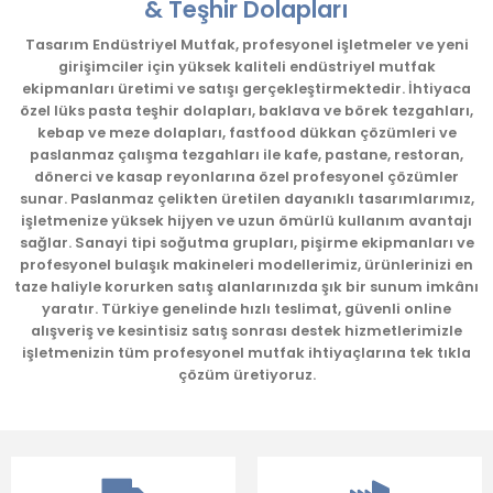
& Teşhir Dolapları
Ürün resmi kalitesiz, bozuk veya görüntülenemiyor.
Tasarım Endüstriyel Mutfak, profesyonel işletmeler ve yeni
girişimciler için yüksek kaliteli endüstriyel mutfak
Ürün açıklamasında eksik bilgiler bulunuyor.
ekipmanları üretimi ve satışı gerçekleştirmektedir. İhtiyaca
Ürün bilgilerinde hatalar bulunuyor.
özel lüks pasta teşhir dolapları, baklava ve börek tezgahları,
kebap ve meze dolapları, fastfood dükkan çözümleri ve
Ürün fiyatı diğer sitelerden daha pahalı.
paslanmaz çalışma tezgahları ile kafe, pastane, restoran,
Bu ürüne benzer farklı alternatifler olmalı.
dönerci ve kasap reyonlarına özel profesyonel çözümler
sunar. Paslanmaz çelikten üretilen dayanıklı tasarımlarımız,
işletmenize yüksek hijyen ve uzun ömürlü kullanım avantajı
sağlar. Sanayi tipi soğutma grupları, pişirme ekipmanları ve
profesyonel bulaşık makineleri modellerimiz, ürünlerinizi en
taze haliyle korurken satış alanlarınızda şık bir sunum imkânı
yaratır. Türkiye genelinde hızlı teslimat, güvenli online
Gönder
alışveriş ve kesintisiz satış sonrası destek hizmetlerimizle
işletmenizin tüm profesyonel mutfak ihtiyaçlarına tek tıkla
çözüm üretiyoruz.