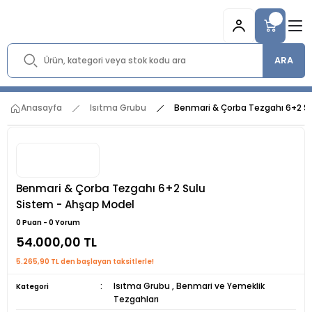
ARA
Anasayfa
Isıtma Grubu
Benmari & Çorba Tezgahı 6+2 S
Benmari & Çorba Tezgahı 6+2 Sulu
Sistem - Ahşap Model
0 Puan - 0 Yorum
54.000,00 TL
5.265,90 TL den başlayan taksitlerle!
Isıtma Grubu
,
Benmari ve Yemeklik
Kategori
Tezgahları